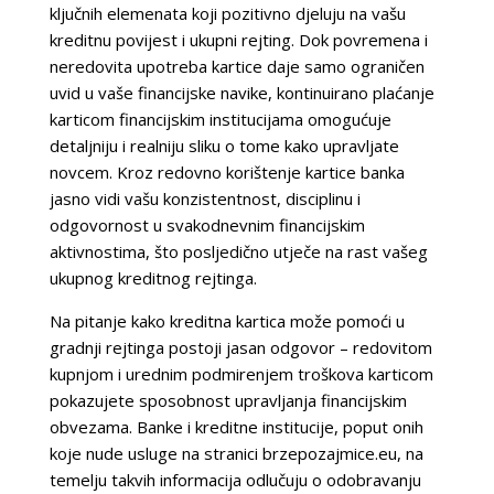
ključnih elemenata koji pozitivno djeluju na vašu
kreditnu povijest i ukupni rejting. Dok povremena i
neredovita upotreba kartice daje samo ograničen
uvid u vaše financijske navike, kontinuirano plaćanje
karticom financijskim institucijama omogućuje
detaljniju i realniju sliku o tome kako upravljate
novcem. Kroz redovno korištenje kartice banka
jasno vidi vašu konzistentnost, disciplinu i
odgovornost u svakodnevnim financijskim
aktivnostima, što posljedično utječe na rast vašeg
ukupnog kreditnog rejtinga.
Na pitanje kako kreditna kartica može pomoći u
gradnji rejtinga postoji jasan odgovor – redovitom
kupnjom i urednim podmirenjem troškova karticom
pokazujete sposobnost upravljanja financijskim
obvezama. Banke i kreditne institucije, poput onih
koje nude usluge na stranici brzepozajmice.eu, na
temelju takvih informacija odlučuju o odobravanju