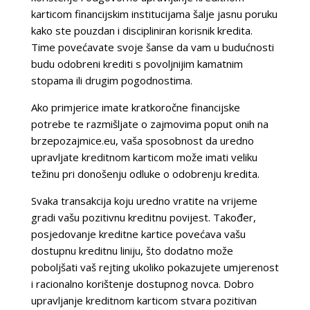
karticom financijskim institucijama šalje jasnu poruku
kako ste pouzdan i discipliniran korisnik kredita.
Time povećavate svoje šanse da vam u budućnosti
budu odobreni krediti s povoljnijim kamatnim
stopama ili drugim pogodnostima.
Ako primjerice imate kratkoročne financijske
potrebe te razmišljate o zajmovima poput onih na
brzepozajmice.eu, vaša sposobnost da uredno
upravljate kreditnom karticom može imati veliku
težinu pri donošenju odluke o odobrenju kredita.
Svaka transakcija koju uredno vratite na vrijeme
gradi vašu pozitivnu kreditnu povijest. Također,
posjedovanje kreditne kartice povećava vašu
dostupnu kreditnu liniju, što dodatno može
poboljšati vaš rejting ukoliko pokazujete umjerenost
i racionalno korištenje dostupnog novca. Dobro
upravljanje kreditnom karticom stvara pozitivan