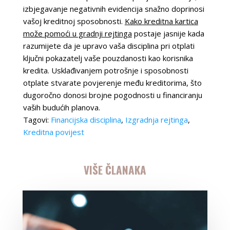
izbjegavanje negativnih evidencija snažno doprinosi
vašoj kreditnoj sposobnosti.
Kako kreditna kartica
može pomoći u gradnji rejtinga
postaje jasnije kada
razumijete da je upravo vaša disciplina pri otplati
ključni pokazatelj vaše pouzdanosti kao korisnika
kredita. Usklađivanjem potrošnje i sposobnosti
otplate stvarate povjerenje među kreditorima, što
dugoročno donosi brojne pogodnosti u financiranju
vaših budućih planova.
Tagovi:
Financijska disciplina
,
Izgradnja rejtinga
,
Kreditna povijest
VIŠE ČLANAKA