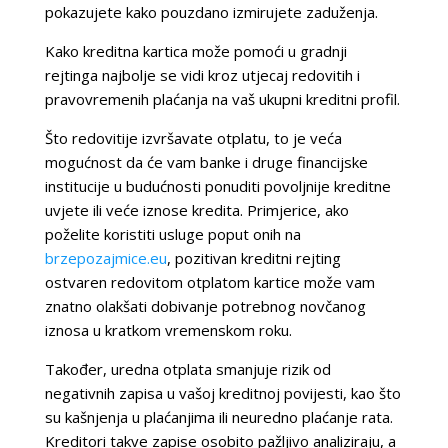
pokazujete kako pouzdano izmirujete zaduženja.
Kako kreditna kartica može pomoći u gradnji
rejtinga najbolje se vidi kroz utjecaj redovitih i
pravovremenih plaćanja na vaš ukupni kreditni profil.
Što redovitije izvršavate otplatu, to je veća
mogućnost da će vam banke i druge financijske
institucije u budućnosti ponuditi povoljnije kreditne
uvjete ili veće iznose kredita. Primjerice, ako
poželite koristiti usluge poput onih na
brzepozajmice.eu
, pozitivan kreditni rejting
ostvaren redovitom otplatom kartice može vam
znatno olakšati dobivanje potrebnog novčanog
iznosa u kratkom vremenskom roku.
Također, uredna otplata smanjuje rizik od
negativnih zapisa u vašoj kreditnoj povijesti, kao što
su kašnjenja u plaćanjima ili neuredno plaćanje rata.
Kreditori takve zapise osobito pažljivo analiziraju, a