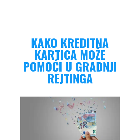
KAKO KREDITNA
KARTICA MOŽE
POMOĆI U GRADNJI
REJTINGA