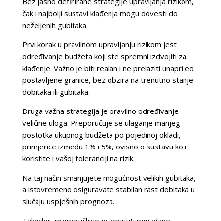
Bez jasno definirane strategije upravljanja rizikom,
čak i najbolji sustavi klađenja mogu dovesti do
neželjenih gubitaka.
Prvi korak u pravilnom upravljanju rizikom jest
određivanje budžeta koji ste spremni izdvojiti za
klađenje. Važno je biti realan i ne prelaziti unaprijed
postavljene granice, bez obzira na trenutno stanje
dobitaka ili gubitaka.
Druga važna strategija je pravilno određivanje
veličine uloga. Preporučuje se ulaganje manjeg
postotka ukupnog budžeta po pojedinoj okladi,
primjerice između 1% i 5%, ovisno o sustavu koji
koristite i vašoj toleranciji na rizik.
Na taj način smanjujete mogućnost velikih gubitaka,
a istovremeno osiguravate stabilan rast dobitaka u
slučaju uspješnih prognoza.
Također, preporučljivo je koristiti pouzdane