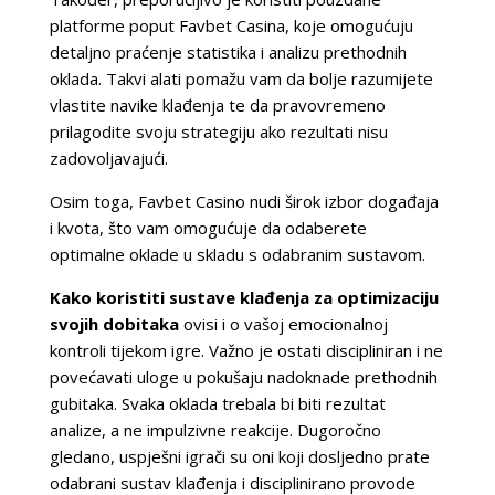
platforme poput Favbet Casina, koje omogućuju
detaljno praćenje statistika i analizu prethodnih
oklada. Takvi alati pomažu vam da bolje razumijete
vlastite navike klađenja te da pravovremeno
prilagodite svoju strategiju ako rezultati nisu
zadovoljavajući.
Osim toga, Favbet Casino nudi širok izbor događaja
i kvota, što vam omogućuje da odaberete
optimalne oklade u skladu s odabranim sustavom.
Kako koristiti sustave klađenja za optimizaciju
svojih dobitaka
ovisi i o vašoj emocionalnoj
kontroli tijekom igre. Važno je ostati discipliniran i ne
povećavati uloge u pokušaju nadoknade prethodnih
gubitaka. Svaka oklada trebala bi biti rezultat
analize, a ne impulzivne reakcije. Dugoročno
gledano, uspješni igrači su oni koji dosljedno prate
odabrani sustav klađenja i disciplinirano provode