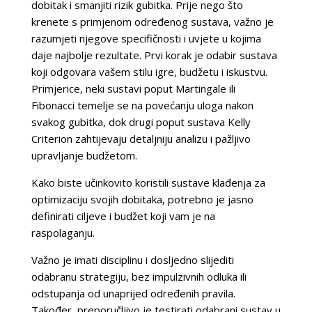
dobitak i smanjiti rizik gubitka. Prije nego što
krenete s primjenom određenog sustava, važno je
razumjeti njegove specifičnosti i uvjete u kojima
daje najbolje rezultate. Prvi korak je odabir sustava
koji odgovara vašem stilu igre, budžetu i iskustvu.
Primjerice, neki sustavi poput Martingale ili
Fibonacci temelje se na povećanju uloga nakon
svakog gubitka, dok drugi poput sustava Kelly
Criterion zahtijevaju detaljniju analizu i pažljivo
upravljanje budžetom.
Kako biste učinkovito koristili sustave klađenja za
optimizaciju svojih dobitaka, potrebno je jasno
definirati ciljeve i budžet koji vam je na
raspolaganju.
Važno je imati disciplinu i dosljedno slijediti
odabranu strategiju, bez impulzivnih odluka ili
odstupanja od unaprijed određenih pravila.
Također, preporučljivo je testirati odabrani sustav u