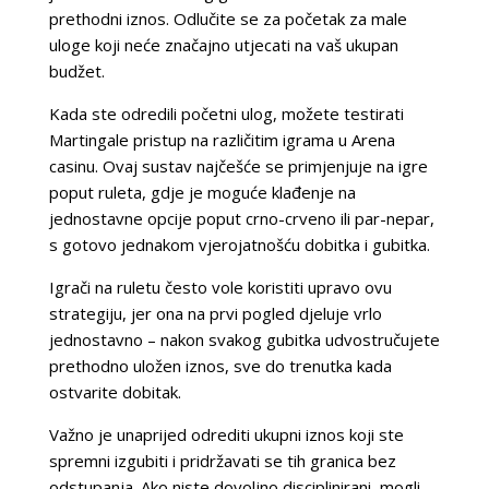
prethodni iznos. Odlučite se za početak za male
uloge koji neće značajno utjecati na vaš ukupan
budžet.
Kada ste odredili početni ulog, možete testirati
Martingale pristup na različitim igrama u Arena
casinu. Ovaj sustav najčešće se primjenjuje na igre
poput ruleta, gdje je moguće klađenje na
jednostavne opcije poput crno-crveno ili par-nepar,
s gotovo jednakom vjerojatnošću dobitka i gubitka.
Igrači na ruletu često vole koristiti upravo ovu
strategiju, jer ona na prvi pogled djeluje vrlo
jednostavno – nakon svakog gubitka udvostručujete
prethodno uložen iznos, sve do trenutka kada
ostvarite dobitak.
Važno je unaprijed odrediti ukupni iznos koji ste
spremni izgubiti i pridržavati se tih granica bez
odstupanja. Ako niste dovoljno disciplinirani, mogli