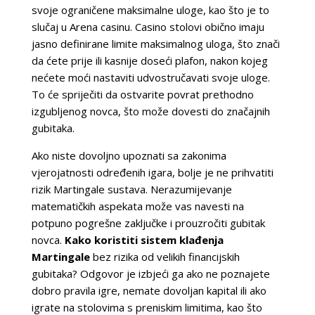
svoje ograničene maksimalne uloge, kao što je to
slučaj u Arena casinu. Casino stolovi obično imaju
jasno definirane limite maksimalnog uloga, što znači
da ćete prije ili kasnije doseći plafon, nakon kojeg
nećete moći nastaviti udvostručavati svoje uloge.
To će spriječiti da ostvarite povrat prethodno
izgubljenog novca, što može dovesti do značajnih
gubitaka.
Ako niste dovoljno upoznati sa zakonima
vjerojatnosti određenih igara, bolje je ne prihvatiti
rizik Martingale sustava. Nerazumijevanje
matematičkih aspekata može vas navesti na
potpuno pogrešne zaključke i prouzročiti gubitak
novca.
Kako koristiti sistem klađenja
Martingale
bez rizika od velikih financijskih
gubitaka? Odgovor je izbjeći ga ako ne poznajete
dobro pravila igre, nemate dovoljan kapital ili ako
igrate na stolovima s preniskim limitima, kao što