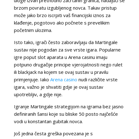
uloge izvan prethodno zacrtanih granica, nadajući se
brzom povratu izgubljenog novca. Takav pristup
može jako brzo iscrpiti vaš financijski iznos za
klađenje, pogotovo ako počnete s prevelikim
početnim ulozima.
Isto tako, igrači često zaboravljaju da Martingale
sustav nije pogodan za sve vrste igara. Popularne
igre poput slot aparata u Arena casinu imaju
potpuno drugačije principe vjerojatnosti nego rulet
ili blackjack na kojem se ovaj sustav u pravilu
primjenjuje. Iako
Arena casino
nudi različite vrste
igara, važno je shvatiti gdje je ovaj sustav
upotrebljiv, a gdje nije.
Igranje Martingale strategijom na igrama bez jasno
definiranih šansi koje su bliske 50 posto najčešće
vodi u konstantan gubitak novca.
Još jedna česta greška povezana je s