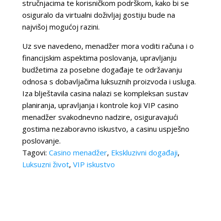
stručnjacima te korisničkom podrškom, kako bi se
osiguralo da virtualni doživljaj gostiju bude na
najvišoj mogućoj razini.
Uz sve navedeno, menadžer mora voditi računa i o
financijskim aspektima poslovanja, upravljanju
budžetima za posebne događaje te održavanju
odnosa s dobavljačima luksuznih proizvoda i usluga.
Iza blještavila casina nalazi se kompleksan sustav
planiranja, upravljanja i kontrole koji VIP casino
menadžer svakodnevno nadzire, osiguravajući
gostima nezaboravno iskustvo, a casinu uspješno
poslovanje.
Tagovi:
Casino menadžer
,
Ekskluzivni događaji
,
Luksuzni život
,
VIP iskustvo