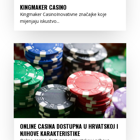
KINGMAKER CASINO
Kingmaker CasinoInovativne značajke koje
mijenjaju iskustvo...
ONLINE CASINA DOSTUPNA U HRVATSKOJ I
NJIHOVE KARAKTERISTIKE