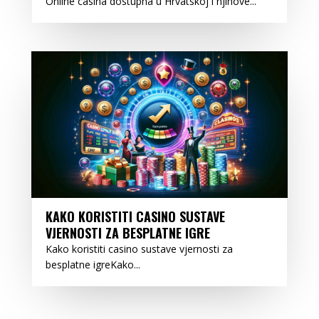
Online casina dostupna u Hrvatskoj i njihove...
KAKO KORISTITI CASINO SUSTAVE
VJERNOSTI ZA BESPLATNE IGRE
Kako koristiti casino sustave vjernosti za
besplatne igreKako...