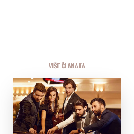
VIŠE ČLANAKA