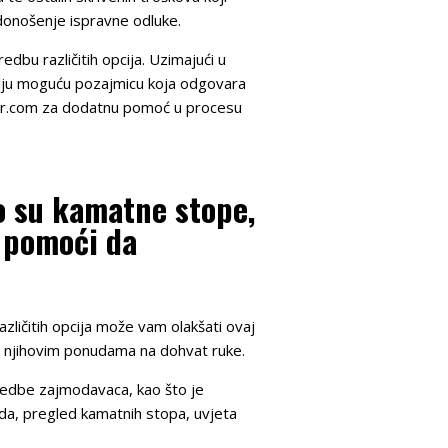
donošenje ispravne odluke.
edbu različitih opcija. Uzimajući u
bolju moguću pozajmicu koja odgovara
ckr.com za dodatnu pomoć u procesu
o su kamatne stope,
u pomoći da
zličitih opcija može vam olakšati ovaj
 i njihovim ponudama na dohvat ruke.
oredbe zajmodavaca, kao što je
uda, pregled kamatnih stopa, uvjeta