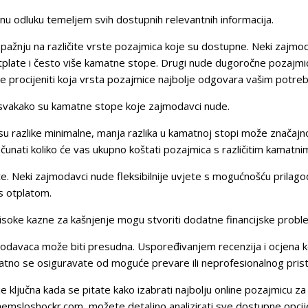
anu odluku temeljem svih dostupnih relevantnih informacija.
 pažnju na različite vrste pozajmica koje su dostupne. Neki zajmod
tplate i često više kamatne stope. Drugi nude dugoročne pozajmice
e procijeniti koja vrsta pozajmice najbolje odgovara vašim potre
e svakako su kamatne stope koje zajmodavci nude.
 su razlike minimalne, manja razlika u kamatnoj stopi može značajn
računati koliko će vas ukupno koštati pozajmica s različitim kamatn
te. Neki zajmodavci nude fleksibilnije uvjete s mogućnošću prilagod
s otplatom.
visoke kazne za kašnjenje mogu stvoriti dodatne financijske probl
davaca može biti presudna. Uspoređivanjem recenzija i ocjena kor
datno se osiguravate od moguće prevare ili neprofesionalnog pris
 je ključna kada se pitate kako izabrati najbolju online pozajmicu 
msloshockr.com, možete detaljno analizirati sve dostupne opcije i