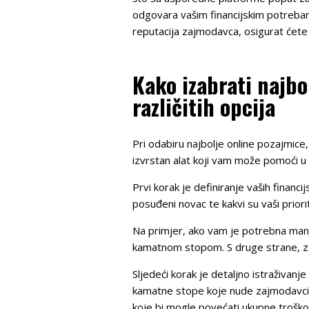
odgovara vašim financijskim potrebama
reputacija zajmodavca, osigurat ćete si
Kako izabrati najbo
različitih opcija
Pri odabiru najbolje online pozajmice,
izvrstan alat koji vam može pomoći u 
Prvi korak je definiranje vaših financi
posuđeni novac te kakvi su vaši prior
Na primjer, ako vam je potrebna manj
kamatnom stopom. S druge strane, za 
Sljedeći korak je detaljno istraživan
kamatne stope koje nude zajmodavci. V
koje bi mogle povećati ukupne trošk