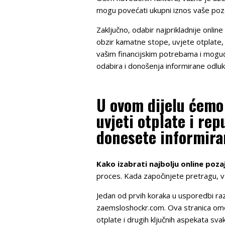
mogu povećati ukupni iznos vaše poza
Zaključno, odabir najprikladnije onlin
obzir kamatne stope, uvjete otplate,
vašim financijskim potrebama i mogu
odabira i donošenja informirane odluk
U ovom dijelu ćemo
uvjeti otplate i re
donesete informira
Kako izabrati najbolju online poz
proces. Kada započinjete pretragu, v
Jedan od prvih koraka u usporedbi ra
zaemsloshockr.com. Ova stranica omog
otplate i drugih ključnih aspekata sv