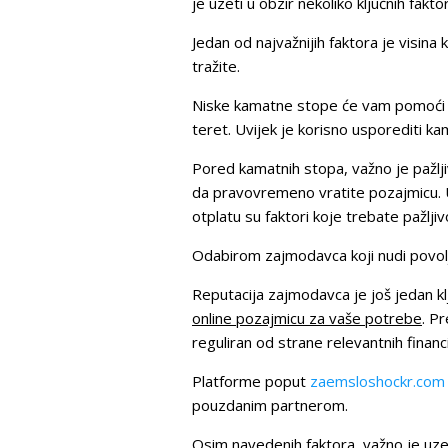
je uzeti u obzir nekoliko ključnih fak
Jedan od najvažnijih faktora je visi
tražite.
Niske kamatne stope će vam pomoći d
teret. Uvijek je korisno usporediti ka
Pored kamatnih stopa, važno je pažlji
da pravovremeno vratite pozajmicu. U
otplatu su faktori koje trebate pažljiv
Odabirom zajmodavca koji nudi povoljn
Reputacija zajmodavca je još jedan k
online pozajmicu za vaše potrebe
. Pr
reguliran od strane relevantnih financij
Platforme poput
zaemsloshockr.com
pouzdanim partnerom.
Osim navedenih faktora, važno je uzet