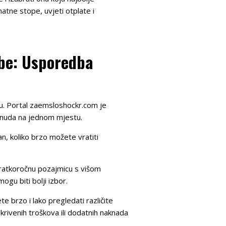
atne stope, uvjeti otplate i
ebe: Usporedba
štu. Portal zaemsloshockr.com je
ponuda na jednom mjestu.
an, koliko brzo možete vratiti
kratkoročnu pozajmicu s višom
gu biti bolji izbor.
 brzo i lako pregledati različite
krivenih troškova ili dodatnih naknada