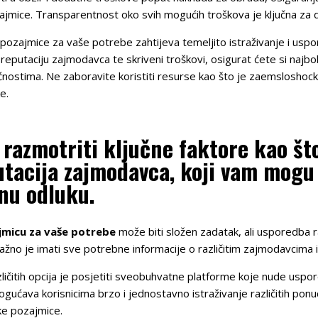
jmice. Transparentnost oko svih mogućih troškova je ključna za 
e pozajmice za vaše potrebe zahtijeva temeljito istraživanje i uspor
 reputaciju zajmodavca te skriveni troškovi, osigurat ćete si naj
ćnostima. Ne zaboravite koristiti resurse kao što je zaemslosho
e.
 razmotriti ključne faktore kao št
putacija zajmodavca, koji vam mog
nu odluku.
ajmicu za vaše potrebe
može biti složen zadatak, ali usporedba ra
ažno je imati sve potrebne informacije o različitim zajmodavcima
zličitih opcija je posjetiti sveobuhvatne platforme koje nude usp
ućava korisnicima brzo i jednostavno istraživanje različitih pon
ake pozajmice.