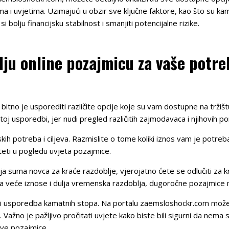
 i uvjetima. Uzimajući u obzir sve ključne faktore, kao što su kam
 bolju financijsku stabilnost i smanjiti potencijalne rizike.
lju online pozajmicu za vaše potr
 bitno je usporediti različite opcije koje su vam dostupne na trži
toj usporedbi, jer nudi pregled različitih zajmodavaca i njihovih 
jskih potreba i ciljeva. Razmislite o tome koliki iznos vam je potreb
iteti u pogledu uvjeta pozajmice.
a suma novca za kraće razdoblje, vjerojatno ćete se odlučiti za 
veće iznose i dulja vremenska razdoblja, dugoročne pozajmice mo
je i usporedba kamatnih stopa. Na portalu zaemsloshockr.com možete
ažno je pažljivo pročitati uvjete kako biste bili sigurni da nema s
ove pozajmice.