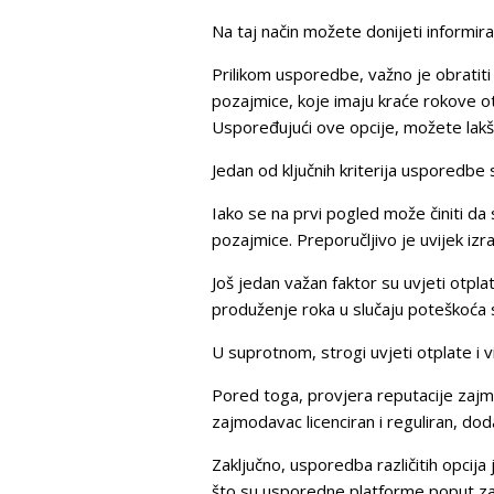
Na taj način možete donijeti informir
Prilikom usporedbe, važno je obratiti
pozajmice, koje imaju kraće rokove o
Uspoređujući ove opcije, možete lakš
Jedan od ključnih kriterija usporedb
Iako se na prvi pogled može činiti da
pozajmice. Preporučljivo je uvijek iz
Još jedan važan faktor su uvjeti otpla
produženje roka u slučaju poteškoća 
U suprotnom, strogi uvjeti otplate i 
Pored toga, provjera reputacije zajmo
zajmodavac licenciran i reguliran, do
Zaključno, usporedba različitih opcija
što su usporedne platforme poput zae