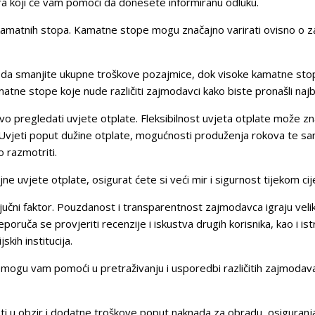
tora koji će vam pomoći da donesete informiranu odluku.
na kamatnih stopa. Kamatne stope mogu značajno varirati ovisno o 
a smanjite ukupne troškove pozajmice, dok visoke kamatne stope 
matne stope koje nude različiti zajmodavci kako biste pronašli naj
vo pregledati uvjete otplate. Fleksibilnost uvjeta otplate može z
vjeti poput dužine otplate, mogućnosti produženja rokova te sankc
o razmotriti.
e uvjete otplate, osigurat ćete si veći mir i sigurnost tijekom ci
ljučni faktor. Pouzdanost i transparentnost zajmodavca igraju vel
eporuča se provjeriti recenzije i iskustva drugih korisnika, kao i istr
skih institucija.
mogu vam pomoći u pretraživanju i usporedbi različitih zajmodavac
i u obzir i dodatne troškove poput naknada za obradu, osiguranja 