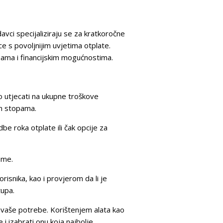
avci specijaliziraju se za kratkoročne
 s povoljnijim uvjetima otplate.
bama i financijskim mogućnostima.
o utjecati na ukupne troškove
im stopama.
be roka otplate ili čak opcije za
eme.
isnika, kao i provjerom da li je
tupa.
za vaše potrebe. Korištenjem alata kao
 izabrati onu koja najbolje