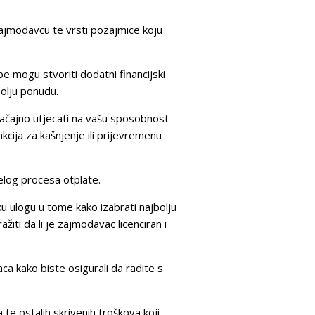
zajmodavcu te vrsti pozajmice koju
mogu stvoriti dodatni financijski
bolju ponudu.
načajno utjecati na vašu sposobnost
ija za kašnjenje ili prijevremenu
jelog procesa otplate.
iku ulogu u tome
kako izabrati najbolju
ažiti da li je zajmodavac licenciran i
a kako biste osigurali da radite s
te ostalih skrivenih troškova koji