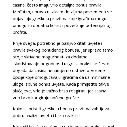
casina, često imaju vrlo detaljna bonus pravila.
Međutim, upravo u takvim detaljima povremeno se
pojavljuju greške u pravilima koje igračima mogu
omogućiti dodatnu korist i povećanje potencijalnog
profita.
Prije svega, potrebno je pažljivo čitati uvjete i
pravila svakog ponuđenog bonusa, jer upravo tamo
stoje skrivene mogućnosti za dodatno
iskorištavanje pogodnosti u igri. U praksi se često
događa da casina nenamjerno ostave otvorene
opcije koje omogućavaju igračima da uz minimalne
uloge ispune bonus uvjete. Kada primijetite takve
slučajeve, vrlo je važno brzo reagirati, jer casina
vrlo brzo korigiraju uočene greške.
Kako iskoristiti greške u bonus pravilima zahtijeva
dobru analizu uvjeta i brzu reakciju.
Iskusniji igrači naglašavaju da je upravo brzina ključni