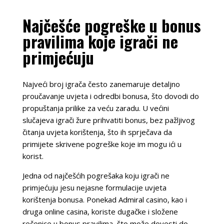
Najčešće pogreške u bonus
pravilima koje igrači ne
primjećuju
Najveći broj igrača često zanemaruje detaljno
proučavanje uvjeta i odredbi bonusa, što dovodi do
propuštanja prilike za veću zaradu. U većini
slučajeva igrači žure prihvatiti bonus, bez pažljivog
čitanja uvjeta korištenja, što ih sprječava da
primijete skrivene pogreške koje im mogu ići u
korist.
Jedna od najčešćih pogrešaka koju igrači ne
primjećuju jesu nejasne formulacije uvjeta
korištenja bonusa. Ponekad Admiral casino, kao i
druga online casina, koriste dugačke i složene
rečenice u bonus pravilima, što može dovesti do