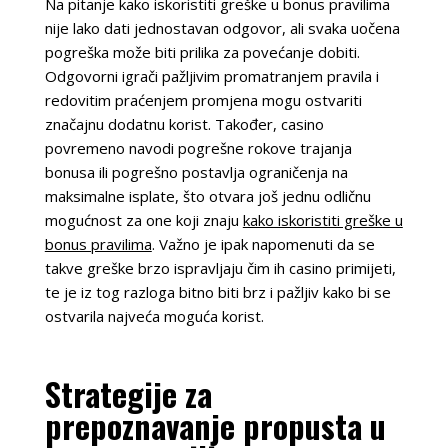
Na pitanje kako iskoristiti greške u bonus pravilima
nije lako dati jednostavan odgovor, ali svaka uočena
pogreška može biti prilika za povećanje dobiti.
Odgovorni igrači pažljivim promatranjem pravila i
redovitim praćenjem promjena mogu ostvariti
značajnu dodatnu korist. Također, casino
povremeno navodi pogrešne rokove trajanja
bonusa ili pogrešno postavlja ograničenja na
maksimalne isplate, što otvara još jednu odličnu
mogućnost za one koji znaju
kako iskoristiti greške u
bonus pravilima
. Važno je ipak napomenuti da se
takve greške brzo ispravljaju čim ih casino primijeti,
te je iz tog razloga bitno biti brz i pažljiv kako bi se
ostvarila najveća moguća korist.
Strategije za
prepoznavanje propusta u