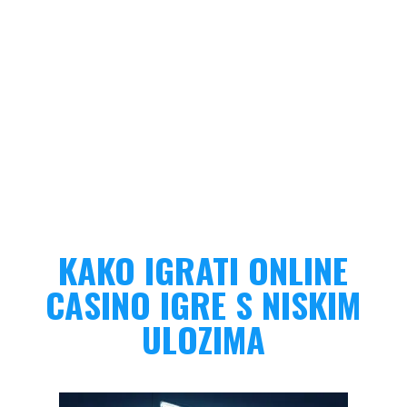
KAKO IGRATI ONLINE
CASINO IGRE S NISKIM
ULOZIMA