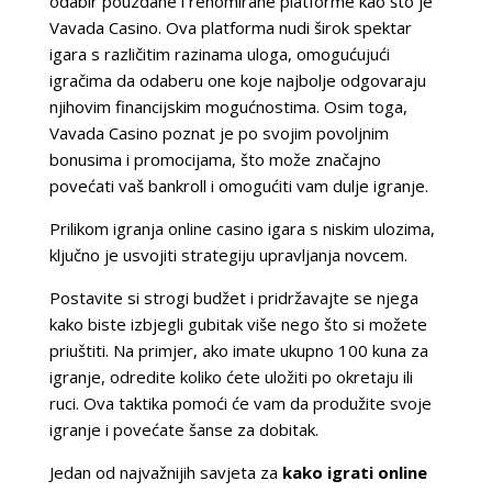
odabir pouzdane i renomirane platforme kao što je
Vavada Casino. Ova platforma nudi širok spektar
igara s različitim razinama uloga, omogućujući
igračima da odaberu one koje najbolje odgovaraju
njihovim financijskim mogućnostima. Osim toga,
Vavada Casino poznat je po svojim povoljnim
bonusima i promocijama, što može značajno
povećati vaš bankroll i omogućiti vam dulje igranje.
Prilikom igranja online casino igara s niskim ulozima,
ključno je usvojiti strategiju upravljanja novcem.
Postavite si strogi budžet i pridržavajte se njega
kako biste izbjegli gubitak više nego što si možete
priuštiti. Na primjer, ako imate ukupno 100 kuna za
igranje, odredite koliko ćete uložiti po okretaju ili
ruci. Ova taktika pomoći će vam da produžite svoje
igranje i povećate šanse za dobitak.
Jedan od najvažnijih savjeta za
kako igrati online