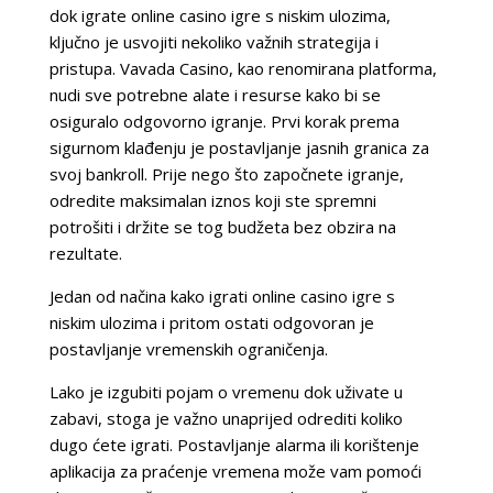
dok igrate online casino igre s niskim ulozima,
ključno je usvojiti nekoliko važnih strategija i
pristupa. Vavada Casino, kao renomirana platforma,
nudi sve potrebne alate i resurse kako bi se
osiguralo odgovorno igranje. Prvi korak prema
sigurnom klađenju je postavljanje jasnih granica za
svoj bankroll. Prije nego što započnete igranje,
odredite maksimalan iznos koji ste spremni
potrošiti i držite se tog budžeta bez obzira na
rezultate.
Jedan od načina kako igrati online casino igre s
niskim ulozima i pritom ostati odgovoran je
postavljanje vremenskih ograničenja.
Lako je izgubiti pojam o vremenu dok uživate u
zabavi, stoga je važno unaprijed odrediti koliko
dugo ćete igrati. Postavljanje alarma ili korištenje
aplikacija za praćenje vremena može vam pomoći