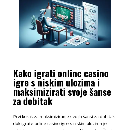
Kako igrati online casino
igre s niskim ulozima i
maksimizirati svoje šanse
za dobitak
Prvi korak za maksimiziranje svojih šansi za dobitak
dok igrate online casino igre s niskim ulozima je