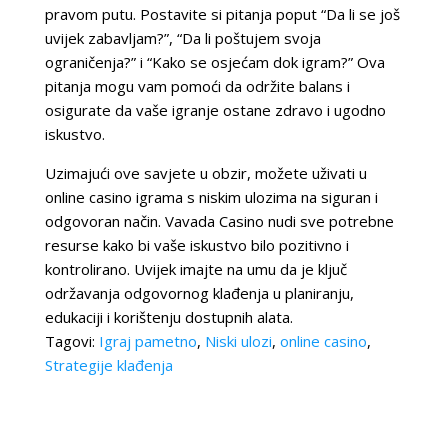
pravom putu. Postavite si pitanja poput “Da li se još
uvijek zabavljam?”, “Da li poštujem svoja
ograničenja?” i “Kako se osjećam dok igram?” Ova
pitanja mogu vam pomoći da održite balans i
osigurate da vaše igranje ostane zdravo i ugodno
iskustvo.
Uzimajući ove savjete u obzir, možete uživati u
online casino igrama s niskim ulozima na siguran i
odgovoran način. Vavada Casino nudi sve potrebne
resurse kako bi vaše iskustvo bilo pozitivno i
kontrolirano. Uvijek imajte na umu da je ključ
održavanja odgovornog klađenja u planiranju,
edukaciji i korištenju dostupnih alata.
Tagovi:
Igraj pametno
,
Niski ulozi
,
online casino
,
Strategije klađenja