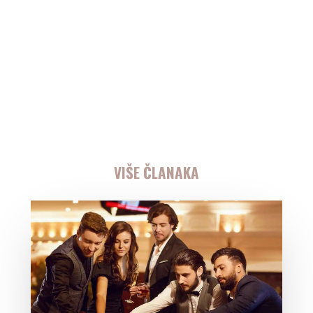
VIŠE ČLANAKA