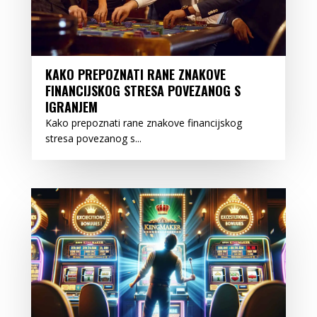
KAKO PREPOZNATI RANE ZNAKOVE
FINANCIJSKOG STRESA POVEZANOG S
IGRANJEM
Kako prepoznati rane znakove financijskog
stresa povezanog s...