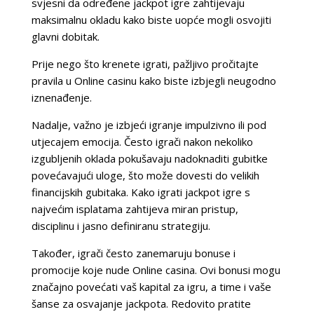
svjesni da određene jackpot igre zahtijevaju
maksimalnu okladu kako biste uopće mogli osvojiti
glavni dobitak.
Prije nego što krenete igrati, pažljivo pročitajte
pravila u Online casinu kako biste izbjegli neugodno
iznenađenje.
Nadalje, važno je izbjeći igranje impulzivno ili pod
utjecajem emocija. Često igrači nakon nekoliko
izgubljenih oklada pokušavaju nadoknaditi gubitke
povećavajući uloge, što može dovesti do velikih
financijskih gubitaka. Kako igrati jackpot igre s
najvećim isplatama zahtijeva miran pristup,
disciplinu i jasno definiranu strategiju.
Također, igrači često zanemaruju bonuse i
promocije koje nude Online casina. Ovi bonusi mogu
značajno povećati vaš kapital za igru, a time i vaše
šanse za osvajanje jackpota. Redovito pratite