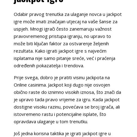
Odabir pravog trenutka za ulaganje novca u jackpot
igre može imati značajan utjecaj na vaše šanse za
uspjeh. Mnogi igrači često zanemaruju važnost
pravovremenog pristupa igranju, no upravo to
može biti ključan faktor za ostvarenje željenih
rezultata. Kako igrati jackpot igre s najvećim
isplatama nije samo pitanje sreće, već i praćenja
određenih pokazatelja i trendova.
Prije svega, dobro je pratiti visinu jackpota na
Online casinima. Jackpot koji dugo nije osvojen
obično raste do iznimno visokih iznosa, što znači da
je upravo tada pravo vrijeme za igru. Kada jackpot
dostigne visoku razinu, povećava se broj igrača, ali
istovremeno rastu i potencijalne isplate, što
opravdava ulaganje u tom trenutku.
Još jedna korisna taktika je igrati jackpot igre u