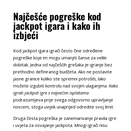
Najčešće pogreške kod
jackpot igara i kako ih
izbjeći
Kod jackpot igara igrači često čine određene
pogreške koje im mogu umanjiti šanse za veliki
dobitak. Jedna od najčešćih grešaka je igranje bez
prethodno definiranog budžeta. Ako ne postavite
jasne granice koliko ste spremni potrošiti, lako
možete izgubiti kontrolu nad svojim ulaganjima.
Kako
igrati jackpot igre s najvećim isplatama
podrazumijeva prije svega odgovorno upravljanje
novcem, stoga uvijek unaprijed odredite svoj limit.
Druga česta pogreška je zanemarivanje pravila igre
i uvjeta za osvajanje jackpota. Mnogi igrači nisu