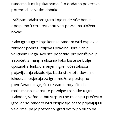
rundama ili multiplikatorima, što dodatno povećava
potencijal za velike dobitke.
Pažljivim odabirom igara koje nude više bonus
opcija, moći ćete ostvariti veći povrat na uloženi
novac.
Kako igrati igre koje koriste random wild explozije
također podrazumijeva i pravilno upravljanje
veličinom uloga. Ako ste početnik, preporučljivo je
započeti s manjim ulozima kako biste se bolje
upoznali s funkcioniranjem igre i učestalošću
pojavljivanja eksplozija. Kada steknete dovoljno
iskustva i osjećaja za igru, možete postupno
povećavati uloge, što će vam omogućiti da
maksimalno iskoristite povoljne trenutke u igri.
Također, važno je biti strpljiv i ne mijenjati prečesto
igre jer se random wild eksplozije često pojavljuju u
valovima, pa je potrebno igrati dovoljno dugo da