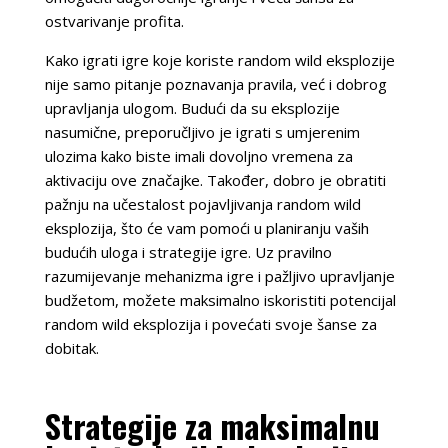
ostvarivanje profita.
Kako igrati igre koje koriste random wild eksplozije
nije samo pitanje poznavanja pravila, već i dobrog
upravljanja ulogom. Budući da su eksplozije
nasumične, preporučljivo je igrati s umjerenim
ulozima kako biste imali dovoljno vremena za
aktivaciju ove značajke. Također, dobro je obratiti
pažnju na učestalost pojavljivanja random wild
eksplozija, što će vam pomoći u planiranju vaših
budućih uloga i strategije igre. Uz pravilno
razumijevanje mehanizma igre i pažljivo upravljanje
budžetom, možete maksimalno iskoristiti potencijal
random wild eksplozija i povećati svoje šanse za
dobitak.
Strategije za maksimalnu