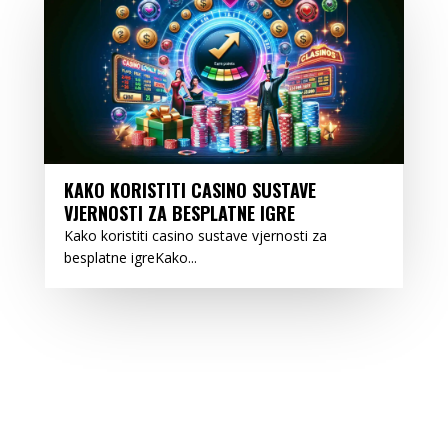
KAKO KORISTITI CASINO SUSTAVE
VJERNOSTI ZA BESPLATNE IGRE
Kako koristiti casino sustave vjernosti za
besplatne igreKako...