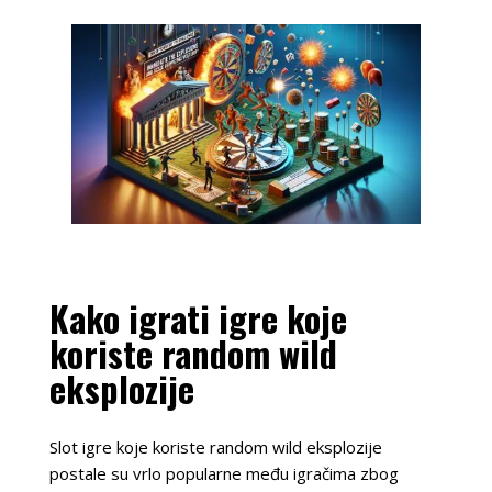
Kako igrati igre koje
koriste random wild
eksplozije
Slot igre koje koriste random wild eksplozije
postale su vrlo popularne među igračima zbog