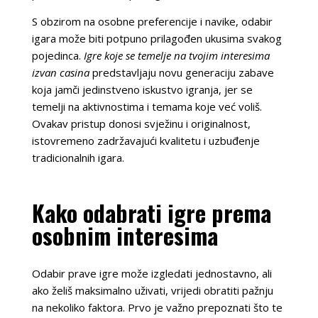
S obzirom na osobne preferencije i navike, odabir
igara može biti potpuno prilagođen ukusima svakog
pojedinca.
Igre koje se temelje na tvojim interesima
izvan casina
predstavljaju novu generaciju zabave
koja jamči jedinstveno iskustvo igranja, jer se
temelji na aktivnostima i temama koje već voliš.
Ovakav pristup donosi svježinu i originalnost,
istovremeno zadržavajući kvalitetu i uzbuđenje
tradicionalnih igara.
Kako odabrati igre prema
osobnim interesima
Odabir prave igre može izgledati jednostavno, ali
ako želiš maksimalno uživati, vrijedi obratiti pažnju
na nekoliko faktora. Prvo je važno prepoznati što te