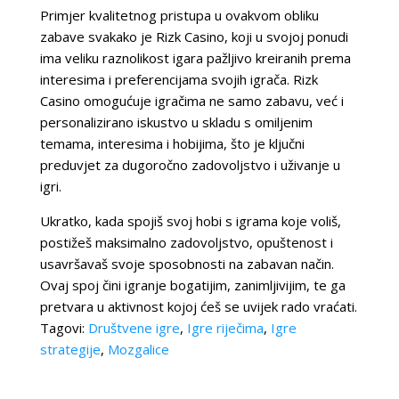
Primjer kvalitetnog pristupa u ovakvom obliku
zabave svakako je Rizk Casino, koji u svojoj ponudi
ima veliku raznolikost igara pažljivo kreiranih prema
interesima i preferencijama svojih igrača. Rizk
Casino omogućuje igračima ne samo zabavu, već i
personalizirano iskustvo u skladu s omiljenim
temama, interesima i hobijima, što je ključni
preduvjet za dugoročno zadovoljstvo i uživanje u
igri.
Ukratko, kada spojiš svoj hobi s igrama koje voliš,
postižeš maksimalno zadovoljstvo, opuštenost i
usavršavaš svoje sposobnosti na zabavan način.
Ovaj spoj čini igranje bogatijim, zanimljivijim, te ga
pretvara u aktivnost kojoj ćeš se uvijek rado vraćati.
Tagovi:
Društvene igre
,
Igre riječima
,
Igre
strategije
,
Mozgalice