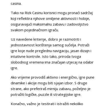
casina.
Tako na Rizk Casinu korisnici mogu pronaći sadržaj
koji reflektira njihove omiljene aktivnosti i hobije,
osiguravajući maksimalnu zabavu i zadovoljstvo
svakom pojedinačnom igraču.
Uz navedene kriterije, dobro je razmotriti i
jednostavnost korištenja samog sučelja. Potraži
igre koje nude preglednu navigaciju, jasan dizajn i
intuitivne kontrole. Isto tako, priroda tvoga
slobodnog vremena ima značajan utjecaj na odabir
igre.
Ako vrijeme provodiš aktivno i energično, igre pune
dinamike i akcije mogu biti sjajan izbor. S druge
strane, ako preferiraš mirniju zabavu, poželjno je
potražiti logičke, puzzle ili strategijske igre.
Konačno, važno je testirati i istražiti nekoliko