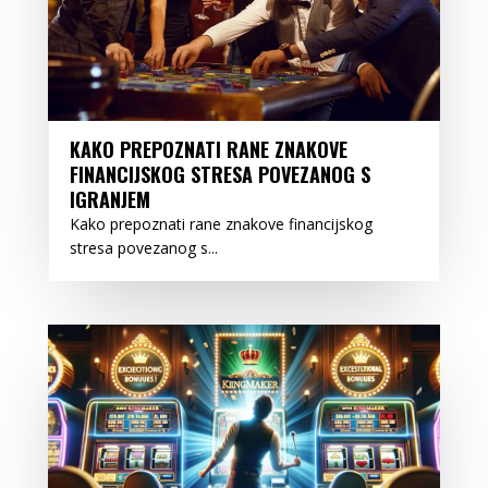
KAKO PREPOZNATI RANE ZNAKOVE
FINANCIJSKOG STRESA POVEZANOG S
IGRANJEM
Kako prepoznati rane znakove financijskog
stresa povezanog s...