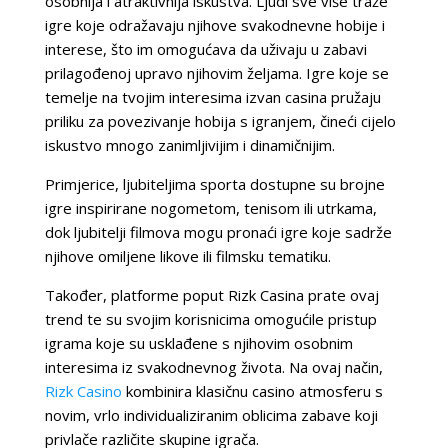
osobnija i atraktivnija iskustva. Ljudi sve više traže
igre koje odražavaju njihove svakodnevne hobije i
interese, što im omogućava da uživaju u zabavi
prilagođenoj upravo njihovim željama. Igre koje se
temelje na tvojim interesima izvan casina pružaju
priliku za povezivanje hobija s igranjem, čineći cijelo
iskustvo mnogo zanimljivijim i dinamičnijim.
Primjerice, ljubiteljima sporta dostupne su brojne
igre inspirirane nogometom, tenisom ili utrkama,
dok ljubitelji filmova mogu pronaći igre koje sadrže
njihove omiljene likove ili filmsku tematiku.
Također, platforme poput Rizk Casina prate ovaj
trend te su svojim korisnicima omogućile pristup
igrama koje su usklađene s njihovim osobnim
interesima iz svakodnevnog života. Na ovaj način,
Rizk Casino
kombinira klasičnu casino atmosferu s
novim, vrlo individualiziranim oblicima zabave koji
privlače različite skupine igrača.