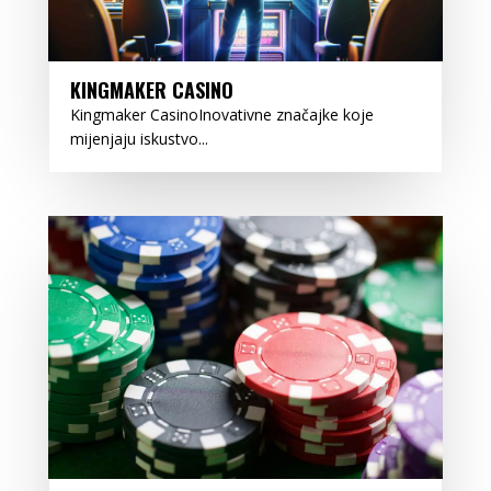
KINGMAKER CASINO
Kingmaker CasinoInovativne značajke koje
mijenjaju iskustvo...