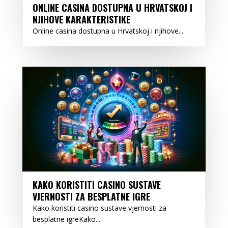
ONLINE CASINA DOSTUPNA U HRVATSKOJ I
NJIHOVE KARAKTERISTIKE
Online casina dostupna u Hrvatskoj i njihove...
KAKO KORISTITI CASINO SUSTAVE
VJERNOSTI ZA BESPLATNE IGRE
Kako koristiti casino sustave vjernosti za
besplatne igreKako...