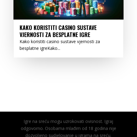
KAKO KORISTITI CASINO SUSTAVE
VJERNOSTI ZA BESPLATNE IGRE
Kako koristiti casino sustave vjernosti za
besplatne igreKako...
Igre na sreću mogu uzrokovati ovisnost. Igraj
odgovorno. Osobama mlađim od 18 godina nije
dozvoljeno sudjelovanje u igrama na sreću.