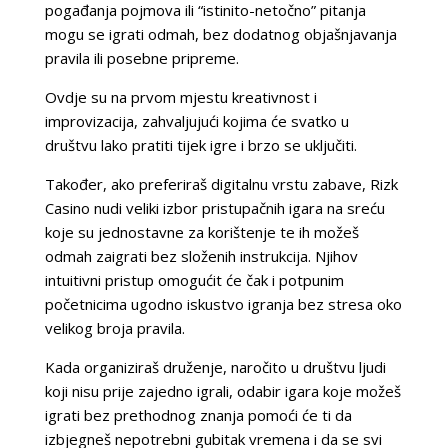
pogađanja pojmova ili “istinito-netočno” pitanja
mogu se igrati odmah, bez dodatnog objašnjavanja
pravila ili posebne pripreme.
Ovdje su na prvom mjestu kreativnost i
improvizacija, zahvaljujući kojima će svatko u
društvu lako pratiti tijek igre i brzo se uključiti.
Također, ako preferiraš digitalnu vrstu zabave, Rizk
Casino nudi veliki izbor pristupačnih igara na sreću
koje su jednostavne za korištenje te ih možeš
odmah zaigrati bez složenih instrukcija. Njihov
intuitivni pristup omogućit će čak i potpunim
početnicima ugodno iskustvo igranja bez stresa oko
velikog broja pravila.
Kada organiziraš druženje, naročito u društvu ljudi
koji nisu prije zajedno igrali, odabir igara koje možeš
igrati bez prethodnog znanja pomoći će ti da
izbjegneš nepotrebni gubitak vremena i da se svi