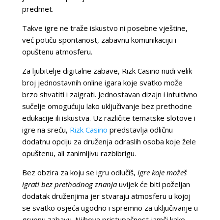
predmet.
Takve igre ne traže iskustvo ni posebne vještine,
već potiču spontanost, zabavnu komunikaciju i
opuštenu atmosferu.
Za ljubitelje digitalne zabave, Rizk Casino nudi velik
broj jednostavnih online igara koje svatko može
brzo shvatiti i zaigrati. Jednostavan dizajn i intuitivno
sučelje omogućuju lako uključivanje bez prethodne
edukacije ili iskustva. Uz različite tematske slotove i
igre na sreću,
Rizk Casino
predstavlja odličnu
dodatnu opciju za druženja odraslih osoba koje žele
opuštenu, ali zanimljivu razbibrigu.
Bez obzira za koju se igru odlučiš,
igre koje možeš
igrati bez prethodnog znanja
uvijek će biti poželjan
dodatak druženjima jer stvaraju atmosferu u kojoj
se svatko osjeća ugodno i spremno za uključivanje u
grupnu zabavu. Njihova pristupačnost jamči kako