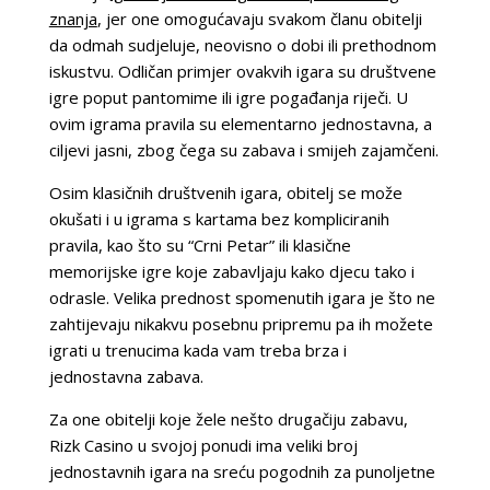
znanja
, jer one omogućavaju svakom članu obitelji
da odmah sudjeluje, neovisno o dobi ili prethodnom
iskustvu. Odličan primjer ovakvih igara su društvene
igre poput pantomime ili igre pogađanja riječi. U
ovim igrama pravila su elementarno jednostavna, a
ciljevi jasni, zbog čega su zabava i smijeh zajamčeni.
Osim klasičnih društvenih igara, obitelj se može
okušati i u igrama s kartama bez kompliciranih
pravila, kao što su “Crni Petar” ili klasične
memorijske igre koje zabavljaju kako djecu tako i
odrasle. Velika prednost spomenutih igara je što ne
zahtijevaju nikakvu posebnu pripremu pa ih možete
igrati u trenucima kada vam treba brza i
jednostavna zabava.
Za one obitelji koje žele nešto drugačiju zabavu,
Rizk Casino u svojoj ponudi ima veliki broj
jednostavnih igara na sreću pogodnih za punoljetne