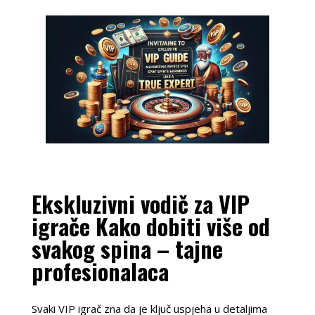
Ekskluzivni vodič za VIP
igrače Kako dobiti više od
svakog spina – tajne
profesionalaca
Svaki VIP igrač zna da je ključ uspjeha u detaljima