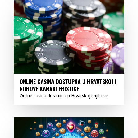
ONLINE CASINA DOSTUPNA U HRVATSKOJ I
NJIHOVE KARAKTERISTIKE
Online casina dostupna u Hrvatskoj i njihove...