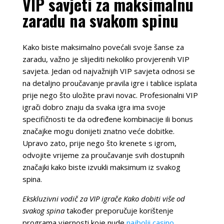
VIP savjeti za maksimalnu
zaradu na svakom spinu
Kako biste maksimalno povećali svoje šanse za
zaradu, važno je slijediti nekoliko provjerenih VIP
savjeta. Jedan od najvažnijih VIP savjeta odnosi se
na detaljno proučavanje pravila igre i tablice isplata
prije nego što uložite pravi novac. Profesionalni VIP
igrači dobro znaju da svaka igra ima svoje
specifičnosti te da određene kombinacije ili bonus
značajke mogu donijeti znatno veće dobitke.
Upravo zato, prije nego što krenete s igrom,
odvojite vrijeme za proučavanje svih dostupnih
značajki kako biste izvukli maksimum iz svakog
spina.
Ekskluzivni vodič za VIP igrače Kako dobiti više od
svakog spina
također preporučuje korištenje
programa vjernosti koje nude
najbolji casino