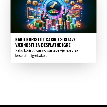
KAKO KORISTITI CASINO SUSTAVE
VJERNOSTI ZA BESPLATNE IGRE
Kako koristiti casino sustave vjernosti za
besplatne igreKako...