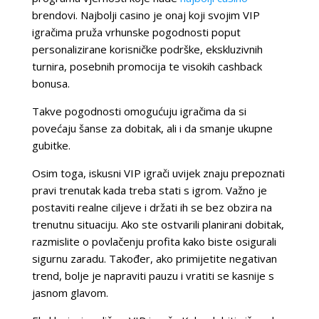
brendovi. Najbolji casino je onaj koji svojim VIP
igračima pruža vrhunske pogodnosti poput
personalizirane korisničke podrške, ekskluzivnih
turnira, posebnih promocija te visokih cashback
bonusa.
Takve pogodnosti omogućuju igračima da si
povećaju šanse za dobitak, ali i da smanje ukupne
gubitke.
Osim toga, iskusni VIP igrači uvijek znaju prepoznati
pravi trenutak kada treba stati s igrom. Važno je
postaviti realne ciljeve i držati ih se bez obzira na
trenutnu situaciju. Ako ste ostvarili planirani dobitak,
razmislite o povlačenju profita kako biste osigurali
sigurnu zaradu. Također, ako primijetite negativan
trend, bolje je napraviti pauzu i vratiti se kasnije s
jasnom glavom.