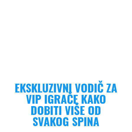
EKSKLUZIVNI VODIČ ZA
VIP IGRAČE KAKO
DOBITI VIŠE OD
SVAKOG SPINA