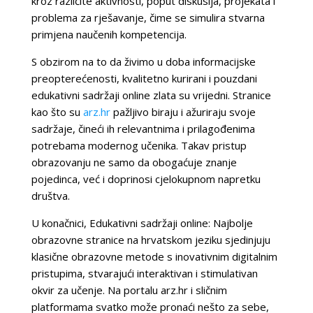
kroz različite aktivnosti, poput diskusija, projekata i
problema za rješavanje, čime se simulira stvarna
primjena naučenih kompetencija.
S obzirom na to da živimo u doba informacijske
preopterećenosti, kvalitetno kurirani i pouzdani
edukativni sadržaji online zlata su vrijedni. Stranice
kao što su
arz.hr
pažljivo biraju i ažuriraju svoje
sadržaje, čineći ih relevantnima i prilagođenima
potrebama modernog učenika. Takav pristup
obrazovanju ne samo da obogaćuje znanje
pojedinca, već i doprinosi cjelokupnom napretku
društva.
U konačnici, Edukativni sadržaji online: Najbolje
obrazovne stranice na hrvatskom jeziku sjedinjuju
klasične obrazovne metode s inovativnim digitalnim
pristupima, stvarajući interaktivan i stimulativan
okvir za učenje. Na portalu arz.hr i sličnim
platformama svatko može pronaći nešto za sebe,