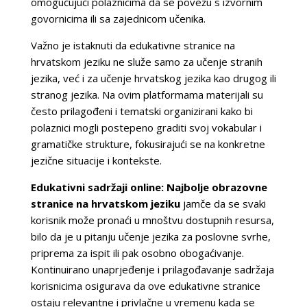
omogućujući polaznicima da se povežu s izvornim
govornicima ili sa zajednicom učenika.
Važno je istaknuti da edukativne stranice na
hrvatskom jeziku ne služe samo za učenje stranih
jezika, već i za učenje hrvatskog jezika kao drugog ili
stranog jezika. Na ovim platformama materijali su
često prilagođeni i tematski organizirani kako bi
polaznici mogli postepeno graditi svoj vokabular i
gramatičke strukture, fokusirajući se na konkretne
jezične situacije i kontekste.
Edukativni sadržaji online: Najbolje obrazovne
stranice na hrvatskom jeziku
jamče da se svaki
korisnik može pronaći u mnoštvu dostupnih resursa,
bilo da je u pitanju učenje jezika za poslovne svrhe,
priprema za ispit ili pak osobno obogaćivanje.
Kontinuirano unaprjeđenje i prilagođavanje sadržaja
korisnicima osigurava da ove edukativne stranice
ostaju relevantne i privlačne u vremenu kada se