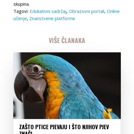
skupina.
Tagovi:
Edukativni sadržaj
,
Obrazovni portali
,
Online
učenje
,
Znanstvene platforme
VIŠE ČLANAKA
ZAŠTO PTICE PJEVAJU I ŠTO NJIHOV PJEV
ZNAČI