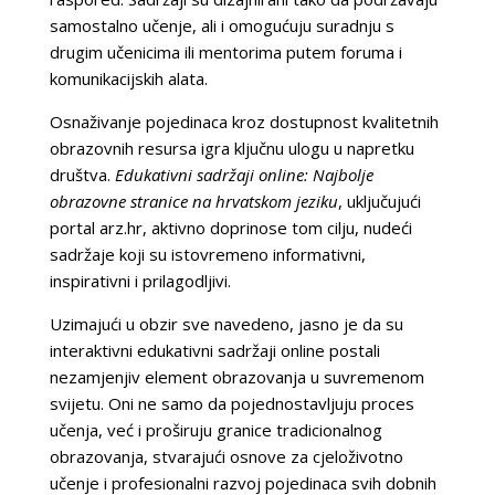
samostalno učenje, ali i omogućuju suradnju s
drugim učenicima ili mentorima putem foruma i
komunikacijskih alata.
Osnaživanje pojedinaca kroz dostupnost kvalitetnih
obrazovnih resursa igra ključnu ulogu u napretku
društva.
Edukativni sadržaji online: Najbolje
obrazovne stranice na hrvatskom jeziku
, uključujući
portal arz.hr, aktivno doprinose tom cilju, nudeći
sadržaje koji su istovremeno informativni,
inspirativni i prilagodljivi.
Uzimajući u obzir sve navedeno, jasno je da su
interaktivni edukativni sadržaji online postali
nezamjenjiv element obrazovanja u suvremenom
svijetu. Oni ne samo da pojednostavljuju proces
učenja, već i proširuju granice tradicionalnog
obrazovanja, stvarajući osnove za cjeloživotno
učenje i profesionalni razvoj pojedinaca svih dobnih