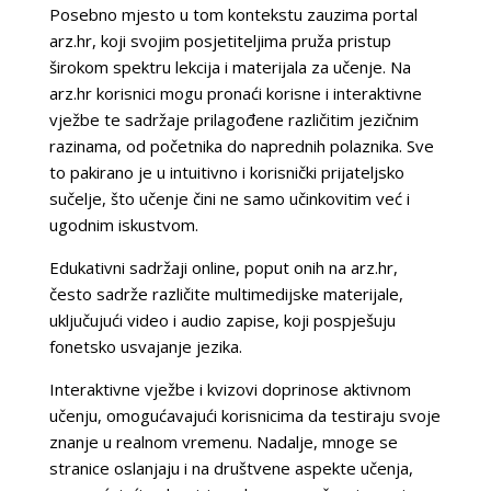
Posebno mjesto u tom kontekstu zauzima portal
arz.hr, koji svojim posjetiteljima pruža pristup
širokom spektru lekcija i materijala za učenje. Na
arz.hr korisnici mogu pronaći korisne i interaktivne
vježbe te sadržaje prilagođene različitim jezičnim
razinama, od početnika do naprednih polaznika. Sve
to pakirano je u intuitivno i korisnički prijateljsko
sučelje, što učenje čini ne samo učinkovitim već i
ugodnim iskustvom.
Edukativni sadržaji online, poput onih na arz.hr,
često sadrže različite multimedijske materijale,
uključujući video i audio zapise, koji pospješuju
fonetsko usvajanje jezika.
Interaktivne vježbe i kvizovi doprinose aktivnom
učenju, omogućavajući korisnicima da testiraju svoje
znanje u realnom vremenu. Nadalje, mnoge se
stranice oslanjaju i na društvene aspekte učenja,