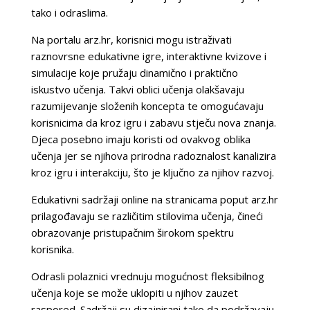
tako i odraslima.
Na portalu arz.hr, korisnici mogu istraživati
raznovrsne edukativne igre, interaktivne kvizove i
simulacije koje pružaju dinamično i praktično
iskustvo učenja. Takvi oblici učenja olakšavaju
razumijevanje složenih koncepta te omogućavaju
korisnicima da kroz igru i zabavu stječu nova znanja.
Djeca posebno imaju koristi od ovakvog oblika
učenja jer se njihova prirodna radoznalost kanalizira
kroz igru i interakciju, što je ključno za njihov razvoj.
Edukativni sadržaji online na stranicama poput arz.hr
prilagođavaju se različitim stilovima učenja, čineći
obrazovanje pristupačnim širokom spektru
korisnika.
Odrasli polaznici vrednuju mogućnost fleksibilnog
učenja koje se može uklopiti u njihov zauzet
raspored. Sadržaji su dizajnirani tako da podržavaju