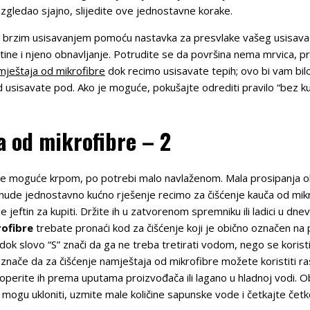
zgledao sjajno, slijedite ove jednostavne korake.
a brzim usisavanjem pomoću nastavka za presvlake vašeg usisavač
vštine i njeno obnavljanje. Potrudite se da površina nema mrvica, 
mještaja od mikrofibre
dok recimo usisavate tepih; ovo bi vam bil
 usisavate pod. Ako je moguće, pokušajte odrediti pravilo “bez ku
a od mikrofibre – 2
že moguće krpom, po potrebi malo navlaženom. Mala prosipanja obič
 nude jednostavno kućno rješenje recimo za čišćenje kauča od mikr
e jeftin za kupiti. Držite ih u zatvorenom spremniku ili ladici u dne
rofibre
trebate pronaći kod za čišćenje koji je obično označen na plo
dok slovo “S” znači da ga ne treba tretirati vodom, nego se koris
-W” znače da za čišćenje namještaja od mikrofibre možete koristiti r
, operite ih prema uputama proizvođača ili lagano u hladnoj vodi. 
ne mogu ukloniti, uzmite male količine sapunske vode i četkajte čet