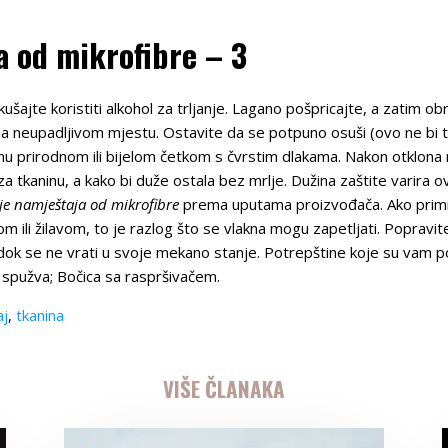
a od mikrofibre – 3
ušajte koristiti alkohol za trljanje. Lagano pošpricajte, a zatim obr
 neupadljivom mjestu. Ostavite da se potpuno osuši (ovo ne bi tr
inu prirodnom ili bijelom četkom s čvrstim dlakama. Nakon otklona 
 za tkaninu, a kako bi duže ostala bez mrlje. Dužina zaštite varira 
je namještaja od mikrofibre
prema uputama proizvođača. Ako primij
m ili žilavom, to je razlog što se vlakna mogu zapetljati. Popravit
 se ne vrati u svoje mekano stanje. Potrepštine koje su vam pot
) spužva; Bočica sa raspršivačem.
aj
,
tkanina
VIŠE ČLANAKA