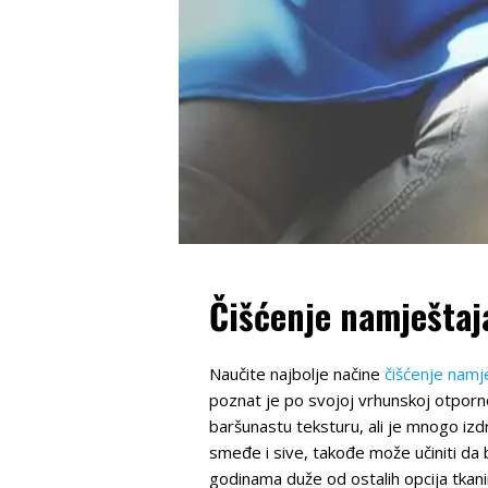
Čišćenje namještaj
Naučite najbolje načine
čišćenje namj
poznat je po svojoj vrhunskoj otporn
baršunastu teksturu, ali je mnogo izd
smeđe i sive, takođe može učiniti da 
godinama duže od ostalih opcija tkanine