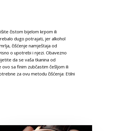
išite čistom bijelom krpom ili
ebalo dugo potrajati, jer alkohol
mrlja, čišćenje namještaja od
ovisno o upotrebi i njezi. Obavezno
etite da se vaša tkanina od
e ovo sa finim zubčastim češljom ili
rebne za ovu metodu čišćenja: Etilni