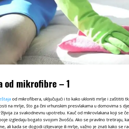
a od mikrofibre – 1
eštaja
od mikrofibera, uključujući i to kako ukloniti mrlje i zaštitit
osti na mrlje, što ga čini vrhunskim presvlakama u domovima s dje
ržljivija za svakodnevnu upotrebu. Kauč od mikrovlakana koji se č
boje izgledaju bogato svojom živošću. Ako se pravilno tretiraju, k
, ali kada se dogodi izlijevanje ili mrlje, važno je znati kako se r