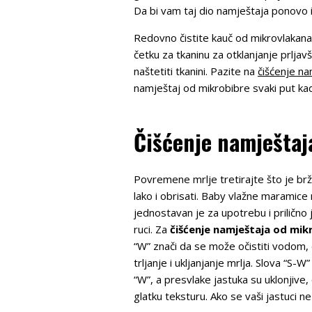
Da bi vam taj dio namještaja ponovo i
Redovno čistite kauč od mikrovlakan
četku za tkaninu za otklanjanje prlja
naštetiti tkanini. Pazite na
čišćenje na
namještaj od mikrobibre svaki put kad
Čišćenje namještaj
Povremene mrlje tretirajte što je br
lako i obrisati. Baby vlažne maramice
jednostavan je za upotrebu i prilično j
ruci. Za
čišćenje namještaja od mik
“W” znači da se može očistiti vodom, 
trljanje i ukljanjanje mrlja. Slova “S
“W”, a presvlake jastuka su uklonjive
glatku teksturu. Ako se vaši jastuci 