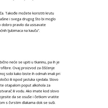
a. Takođe možete koristiti krutu
prašine i svega drugog što bi moglo
o dobro pravilo da usisavate
ćnih ljubimaca na kauču”.
no neće se upiti u tkaninu, pa ih je
ofibre. Ovaj proizvod za čišćenje
vnoj sobi kako biste ih odmah imali pri
čici ili ispod jastuka sjedala. Slovo
tite otapalom poput alkohola za
astvarač ili vodu. Ako imate kod slovo
Objesite da se osuše i četkom vratite
kom s čvrstim dlakama dok se suši.