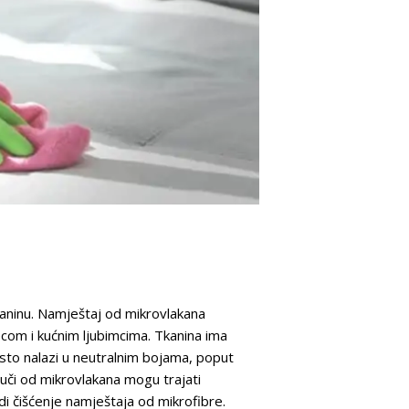
i tkaninu. Namještaj od mikrovlakana
com i kućnim ljubimcima. Tkanina ima
esto nalazi u neutralnim bojama, poput
auči od mikrovlakana mogu trajati
adi čišćenje namještaja od mikrofibre.