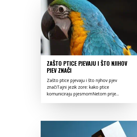
ZAŠTO PTICE PJEVAJU I ŠTO NJIHOV
PJEV ZNAČI
Zašto ptice pjevaju i što njihov pjev
značiTajni jezik zore: kako ptice
komuniciraju pjesmomNetom prije...