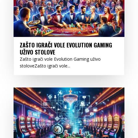
ZAŠTO IGRAČI VOLE EVOLUTION GAMING
UŽIVO STOLOVE
Zašto igrači vole Evolution Gaming uživo
stoloveZašto igrači vole...