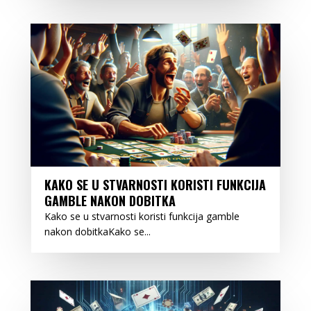
KAKO SE U STVARNOSTI KORISTI FUNKCIJA
GAMBLE NAKON DOBITKA
Kako se u stvarnosti koristi funkcija gamble
nakon dobitkaKako se...