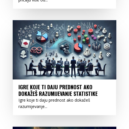
IGRE KOJE TI DAJU PREDNOST AKO
DOKAŽEŠ RAZUMIJEVANJE STATISTIKE
Igre koje ti daju prednost ako dokažeš
razumijevanje...