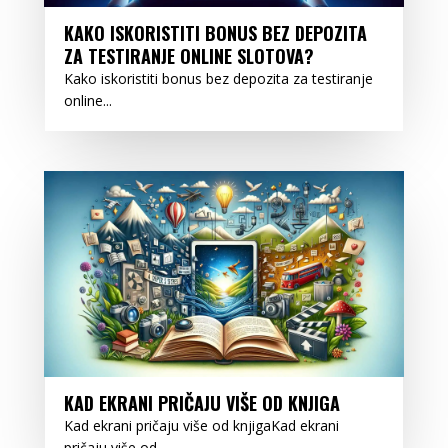
KAKO ISKORISTITI BONUS BEZ DEPOZITA
ZA TESTIRANJE ONLINE SLOTOVA?
Kako iskoristiti bonus bez depozita za testiranje
online...
KAD EKRANI PRIČAJU VIŠE OD KNJIGA
Kad ekrani pričaju više od knjigaKad ekrani
pričaju više od...