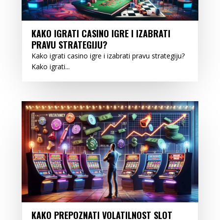
KAKO IGRATI CASINO IGRE I IZABRATI
PRAVU STRATEGIJU?
Kako igrati casino igre i izabrati pravu strategiju?
Kako igrati...
KAKO PREPOZNATI VOLATILNOST SLOT