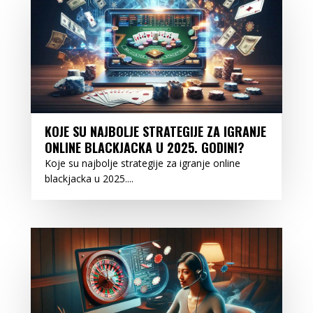
KOJE SU NAJBOLJE STRATEGIJE ZA IGRANJE
ONLINE BLACKJACKA U 2025. GODINI?
Koje su najbolje strategije za igranje online
blackjacka u 2025....