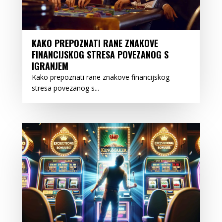
KAKO PREPOZNATI RANE ZNAKOVE
FINANCIJSKOG STRESA POVEZANOG S
IGRANJEM
Kako prepoznati rane znakove financijskog
stresa povezanog s...