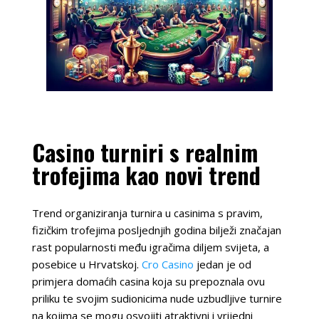
Casino turniri s realnim
trofejima kao novi trend
Trend organiziranja turnira u casinima s pravim,
fizičkim trofejima posljednjih godina bilježi značajan
rast popularnosti među igračima diljem svijeta, a
posebice u Hrvatskoj.
Cro Casino
jedan je od
primjera domaćih casina koja su prepoznala ovu
priliku te svojim sudionicima nude uzbudljive turnire
na kojima se mogu osvojiti atraktivni i vrijedni