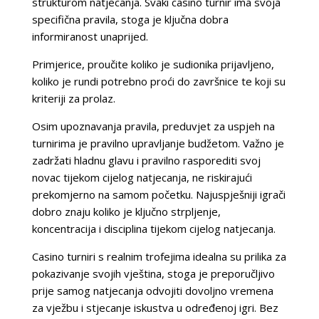
strukturom natjecanja. Svaki casino turnir ima svoja
specifična pravila, stoga je ključna dobra
informiranost unaprijed.
Primjerice, proučite koliko je sudionika prijavljeno,
koliko je rundi potrebno proći do završnice te koji su
kriteriji za prolaz.
Osim upoznavanja pravila, preduvjet za uspjeh na
turnirima je pravilno upravljanje budžetom. Važno je
zadržati hladnu glavu i pravilno rasporediti svoj
novac tijekom cijelog natjecanja, ne riskirajući
prekomjerno na samom početku. Najuspješniji igrači
dobro znaju koliko je ključno strpljenje,
koncentracija i disciplina tijekom cijelog natjecanja.
Casino turniri s realnim trofejima idealna su prilika za
pokazivanje svojih vještina, stoga je preporučljivo
prije samog natjecanja odvojiti dovoljno vremena
za vježbu i stjecanje iskustva u određenoj igri. Bez