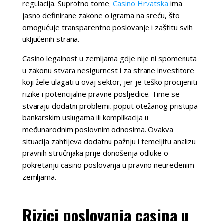
regulacija. Suprotno tome,
Casino Hrvatska
ima
jasno definirane zakone o igrama na sreću, što
omogućuje transparentno poslovanje i zaštitu svih
uključenih strana.
Casino legalnost u zemljama gdje nije ni spomenuta
u zakonu stvara nesigurnost i za strane investitore
koji žele ulagati u ovaj sektor, jer je teško procijeniti
rizike i potencijalne pravne posljedice. Time se
stvaraju dodatni problemi, poput otežanog pristupa
bankarskim uslugama ili komplikacija u
međunarodnim poslovnim odnosima. Ovakva
situacija zahtijeva dodatnu pažnju i temeljitu analizu
pravnih stručnjaka prije donošenja odluke o
pokretanju casino poslovanja u pravno neuređenim
zemljama.
Rizici poslovanja casina u