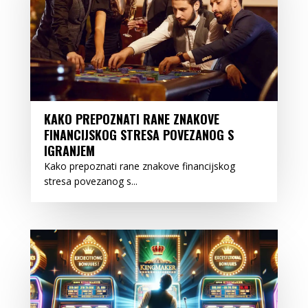
KAKO PREPOZNATI RANE ZNAKOVE
FINANCIJSKOG STRESA POVEZANOG S
IGRANJEM
Kako prepoznati rane znakove financijskog
stresa povezanog s...