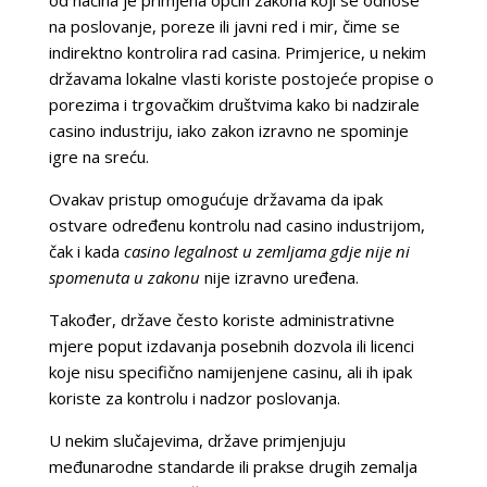
na poslovanje, poreze ili javni red i mir, čime se
indirektno kontrolira rad casina. Primjerice, u nekim
državama lokalne vlasti koriste postojeće propise o
porezima i trgovačkim društvima kako bi nadzirale
casino industriju, iako zakon izravno ne spominje
igre na sreću.
Ovakav pristup omogućuje državama da ipak
ostvare određenu kontrolu nad casino industrijom,
čak i kada
casino legalnost u zemljama gdje nije ni
spomenuta u zakonu
nije izravno uređena.
Također, države često koriste administrativne
mjere poput izdavanja posebnih dozvola ili licenci
koje nisu specifično namijenjene casinu, ali ih ipak
koriste za kontrolu i nadzor poslovanja.
U nekim slučajevima, države primjenjuju
međunarodne standarde ili prakse drugih zemalja