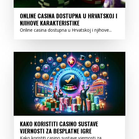
ONLINE CASINA DOSTUPNA U HRVATSKOJ I
NJIHOVE KARAKTERISTIKE
Online casina dostupna u Hrvatskoj i njihove...
KAKO KORISTITI CASINO SUSTAVE
VJERNOSTI ZA BESPLATNE IGRE
Kako koristiti casino sustave vjernosti za