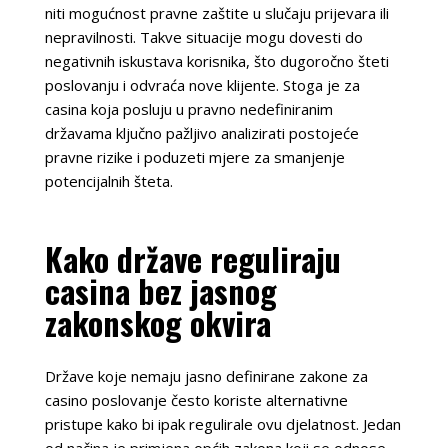
niti mogućnost pravne zaštite u slučaju prijevara ili
nepravilnosti. Takve situacije mogu dovesti do
negativnih iskustava korisnika, što dugoročno šteti
poslovanju i odvraća nove klijente. Stoga je za
casina koja posluju u pravno nedefiniranim
državama ključno pažljivo analizirati postojeće
pravne rizike i poduzeti mjere za smanjenje
potencijalnih šteta.
Kako države reguliraju
casina bez jasnog
zakonskog okvira
Države koje nemaju jasno definirane zakone za
casino poslovanje često koriste alternativne
pristupe kako bi ipak regulirale ovu djelatnost. Jedan
od načina je primjena općih zakona koji se odnose