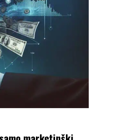
to samo marketinški