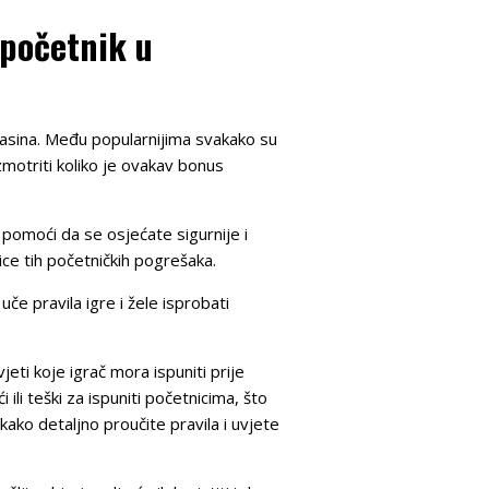
 početnik u
e casina. Među popularnijima svakako su
zmotriti koliko je ovakav bonus
 pomoći da se osjećate sigurnije i
ce tih početničkih pogrešaka.
uče pravila igre i žele isprobati
eti koje igrač mora ispuniti prije
li teški za ispuniti početnicima, što
kako detaljno proučite pravila i uvjete