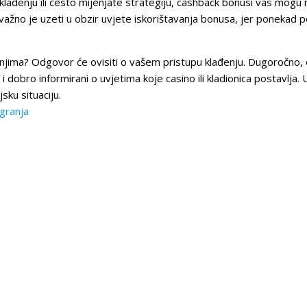
lađenju ili često mijenjate strategiju, cashback bonusi vas mogu 
, važno je uzeti u obzir uvjete iskorištavanja bonusa, jer ponekad p
i s njima? Odgovor će ovisiti o vašem pristupu klađenju. Dugoročno
i i dobro informirani o uvjetima koje casino ili kladionica postavl
sku situaciju.
igranja