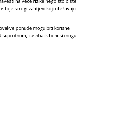
navesti na veće rizike nego što biste
ostoje strogi zahtjevi koji otežavaju
, ovakve ponude mogu biti korisne
ja. U suprotnom, cashback bonusi mogu