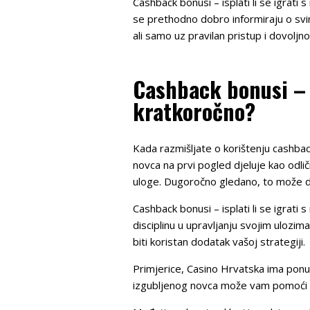
Cashback bonusi – isplati li se igrati s
se prethodno dobro informiraju o svim
ali samo uz pravilan pristup i dovoljn
Cashback bonusi – i
kratkoročno?
Kada razmišljate o korištenju cashbac
novca na prvi pogled djeluje kao odličn
uloge. Dugoročno gledano, to može do
Cashback bonusi – isplati li se igrati
disciplinu u upravljanju svojim ulozim
biti koristan dodatak vašoj strategiji.
Primjerice, Casino Hrvatska ima ponu
izgubljenog novca može vam pomoći u 