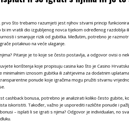
rvo što trebamo razumjeti jest njihov stvarni princip funkcionira
ko bi im vratili dio izgubljenog novca tijekom određenog razdoblja i
gurnosti i smanjuje rizik od gubitka. Međutim, potrebno je razmotriti
 igrače potaknuo na veće ulaganje.
s njima? Pitanje je to koje se često postavlja, a odgovor ovisi o ne
ti uvjete korištenja koje propisuju casina kao što je Casino Hrvats
e minimalnim iznosom gubitka ili zahtjevima za dodatnim uplatam
 transparentne ponude koje igračima mogu pružiti stvarnu vrijedn
se.
st cashback bonusa, potrebno je analizirati koliko često gubite, koli
sta iskoristiti. Također, važno je usporediti različite ponude i pažl
bonusi – isplati li se igrati s njima? Odgovor je individualan, no s
dluku.