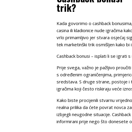
trik?
Kada govorimo o cashback bonusima, p
casina ili kladionice nude igračima ka
vrlo primamljivo jer stvara osjećaj si
tek marketinški trik osmišljen kako bi
Cashback bonusi – isplati li se igrati 
Prije svega, važno je pažljivo prouči
s određenim ograničenjima, primjeric
sredstava. S druge strane, postoje i
igračima koji često riskiraju veće izno
Kako biste procijenili stvarnu vrijedno
realna prilika da ćete povrat novca zai
izbjegli neugodne situacije. Cashback 
informirani prije nego što donesete o