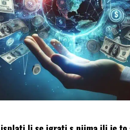
splati li se igrati s njima ili je 