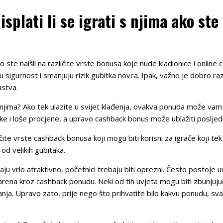
splati li se igrati s njima ako ste
o ste naišli na različite vrste bonusa koje nude kladionice i onlin
 sigurnost i smanjuju rizik gubitka novca. Ipak, važno je dobro ra
ustva.
 s njima? Ako tek ulazite u svijet klađenja, ovakva ponuda može vam
ke i loše procjene, a upravo cashback bonus može ublažiti posljedi
čite vrste cashback bonusa koji mogu biti korisni za igrače koji tek 
 od velikih gubitaka.
u vrlo atraktivno, početnici trebaju biti oprezni. Često postoje uvj
na kroz cashback ponudu. Neki od tih uvjeta mogu biti zbunjujući i
nja. Upravo zato, prije nego što prihvatite bilo kakvu ponudu, sva