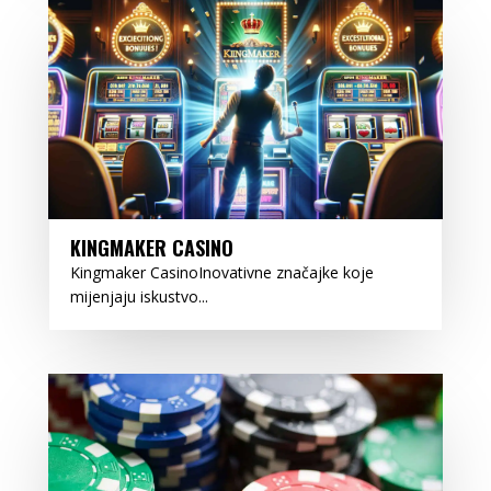
KINGMAKER CASINO
Kingmaker CasinoInovativne značajke koje
mijenjaju iskustvo...