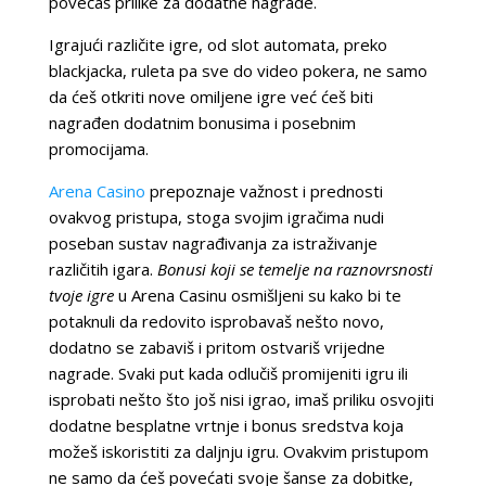
povećaš prilike za dodatne nagrade.
Igrajući različite igre, od slot automata, preko
blackjacka, ruleta pa sve do video pokera, ne samo
da ćeš otkriti nove omiljene igre već ćeš biti
nagrađen dodatnim bonusima i posebnim
promocijama.
Arena Casino
prepoznaje važnost i prednosti
ovakvog pristupa, stoga svojim igračima nudi
poseban sustav nagrađivanja za istraživanje
različitih igara.
Bonusi koji se temelje na raznovrsnosti
tvoje igre
u Arena Casinu osmišljeni su kako bi te
potaknuli da redovito isprobavaš nešto novo,
dodatno se zabaviš i pritom ostvariš vrijedne
nagrade. Svaki put kada odlučiš promijeniti igru ili
isprobati nešto što još nisi igrao, imaš priliku osvojiti
dodatne besplatne vrtnje i bonus sredstva koja
možeš iskoristiti za daljnju igru. Ovakvim pristupom
ne samo da ćeš povećati svoje šanse za dobitke,