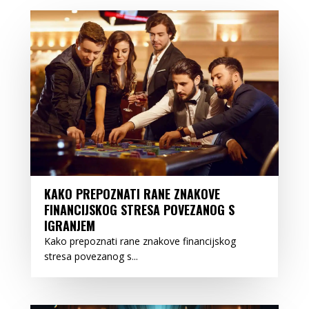
KAKO PREPOZNATI RANE ZNAKOVE
FINANCIJSKOG STRESA POVEZANOG S
IGRANJEM
Kako prepoznati rane znakove financijskog
stresa povezanog s...