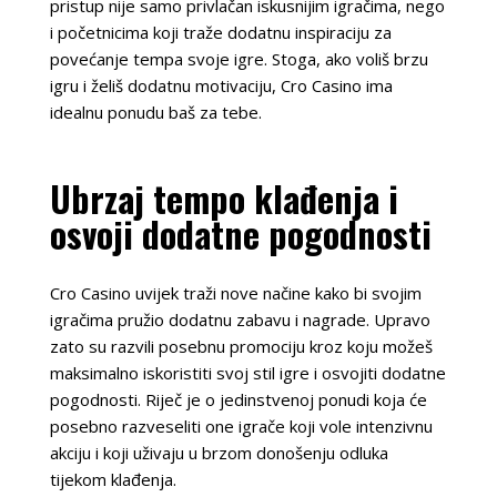
pristup nije samo privlačan iskusnijim igračima, nego
i početnicima koji traže dodatnu inspiraciju za
povećanje tempa svoje igre. Stoga, ako voliš brzu
igru i želiš dodatnu motivaciju, Cro Casino ima
idealnu ponudu baš za tebe.
Ubrzaj tempo klađenja i
osvoji dodatne pogodnosti
Cro Casino uvijek traži nove načine kako bi svojim
igračima pružio dodatnu zabavu i nagrade. Upravo
zato su razvili posebnu promociju kroz koju možeš
maksimalno iskoristiti svoj stil igre i osvojiti dodatne
pogodnosti. Riječ je o jedinstvenoj ponudi koja će
posebno razveseliti one igrače koji vole intenzivnu
akciju i koji uživaju u brzom donošenju odluka
tijekom klađenja.