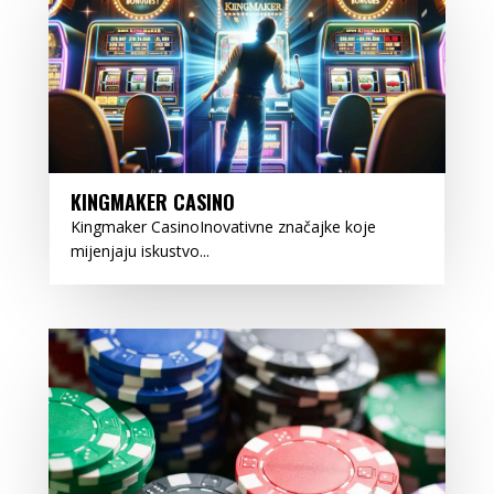
KINGMAKER CASINO
Kingmaker CasinoInovativne značajke koje
mijenjaju iskustvo...