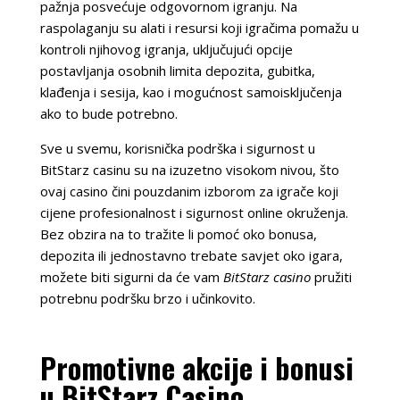
pažnja posvećuje odgovornom igranju. Na
raspolaganju su alati i resursi koji igračima pomažu u
kontroli njihovog igranja, uključujući opcije
postavljanja osobnih limita depozita, gubitka,
klađenja i sesija, kao i mogućnost samoisključenja
ako to bude potrebno.
Sve u svemu, korisnička podrška i sigurnost u
BitStarz casinu su na izuzetno visokom nivou, što
ovaj casino čini pouzdanim izborom za igrače koji
cijene profesionalnost i sigurnost online okruženja.
Bez obzira na to tražite li pomoć oko bonusa,
depozita ili jednostavno trebate savjet oko igara,
možete biti sigurni da će vam
BitStarz casino
pružiti
potrebnu podršku brzo i učinkovito.
Promotivne akcije i bonusi
u BitStarz Casino