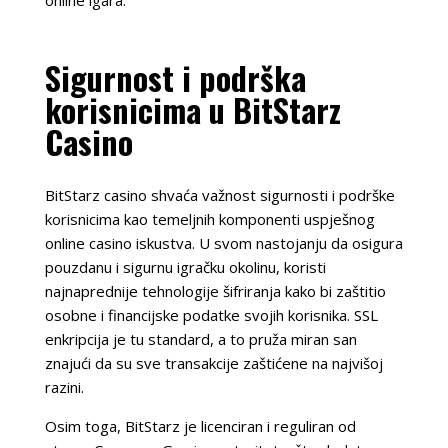
Sigurnost i podrška
korisnicima u BitStarz
Casino
BitStarz casino shvaća važnost sigurnosti i podrške
korisnicima kao temeljnih komponenti uspješnog
online casino iskustva. U svom nastojanju da osigura
pouzdanu i sigurnu igračku okolinu, koristi
najnaprednije tehnologije šifriranja kako bi zaštitio
osobne i financijske podatke svojih korisnika. SSL
enkripcija je tu standard, a to pruža miran san
znajući da su sve transakcije zaštićene na najvišoj
razini.
Osim toga, BitStarz je licenciran i reguliran od