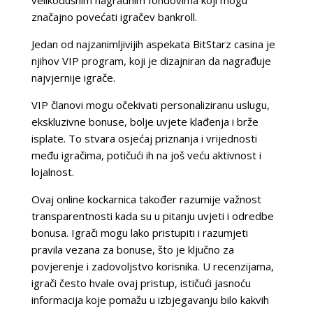
značajno povećati igračev bankroll.
Jedan od najzanimljivijih aspekata BitStarz casina je
njihov VIP program, koji je dizajniran da nagrađuje
najvjernije igrače.
VIP članovi mogu očekivati personaliziranu uslugu,
ekskluzivne bonuse, bolje uvjete klađenja i brže
isplate. To stvara osjećaj priznanja i vrijednosti
među igračima, potičući ih na još veću aktivnost i
lojalnost.
Ovaj online kockarnica također razumije važnost
transparentnosti kada su u pitanju uvjeti i odredbe
bonusa. Igrači mogu lako pristupiti i razumjeti
pravila vezana za bonuse, što je ključno za
povjerenje i zadovoljstvo korisnika. U recenzijama,
igrači često hvale ovaj pristup, ističući jasnoću
informacija koje pomažu u izbjegavanju bilo kakvih