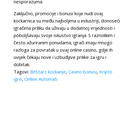
nesporazuma.
Zaključno, promocije i bonusi koje nudi ovaj
kockarnica su među najboljima u industriji, donoseći
igračima priliku da uživaju u dodatnoj vrijednosti i
poboljšavaju svoje iskustvo igranja. S raznolikim i
često ažuriranim ponudama, igrači imaju mnogo
razloga za povratak u ovaj online casino, gdje ih
uvijek čekaju nove i uzbudljive prilike za igru i
dobitak.
Tagovi:
BitStarz kockanje
,
Casino bonusi
,
Kripto
igre
,
Online Automati