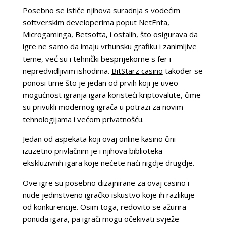
Posebno se ističe njihova suradnja s vodećim
softverskim developerima poput NetEnta,
Microgaminga, Betsofta, i ostalih, što osigurava da
igre ne samo da imaju vrhunsku grafiku i zanimljive
teme, već su i tehnički besprijekorne s fer i
nepredvidljivim ishodima.
BitStarz casino
također se
ponosi time što je jedan od prvih koji je uveo
mogućnost igranja igara koristeći kriptovalute, čime
su privukli modernog igrača u potrazi za novim
tehnologijama i većom privatnošću.
Jedan od aspekata koji ovaj online kasino čini
izuzetno privlačnim je i njihova biblioteka
ekskluzivnih igara koje nećete naći nigdje drugdje.
Ove igre su posebno dizajnirane za ovaj casino i
nude jedinstveno igračko iskustvo koje ih razlikuje
od konkurencije. Osim toga, redovito se ažurira
ponuda igara, pa igrači mogu očekivati svježe