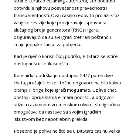
strane Curacao eGaming autoriteta, što dodatno
potvrđuje njihovu posvećenost pravednosti i
transparentnosti. Ovaj casino redovito prolazi kroz
vanjske revizije koje provjeravaju ispravnost
slučajnog broja generatora (RNG) i igara,
osiguravajući da su svi igrači tretirani pošteno i
imaju jednake šanse za pobjedu.
Kad je riječ o korisničkoj podršci, BitStarz se ističe
dostupnošću i efikasnošću.
Korisnička podrška je dostupna 24/7 putem live
chata, pružajući brze i točne odgovore na bilo kakva
pitanja ili brige koje igrači mogu imati. Uz live chat,
postoji i opcija slanja e-maila podršci, a odgovori
stižu u razumnom vremenskom okviru, što igračima
omogućava da nastave sa svojim igračkim
iskustvom bez nepotrebnih prekida.
Posebno je pohvalno što se u BitStarz casinu velika