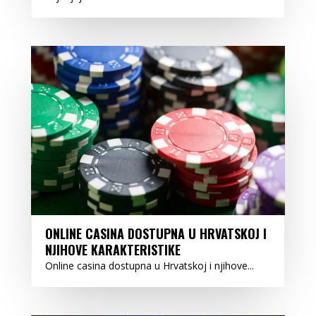
ONLINE CASINA DOSTUPNA U HRVATSKOJ I
NJIHOVE KARAKTERISTIKE
Online casina dostupna u Hrvatskoj i njihove...