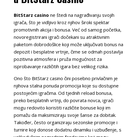
BitStarz casino
ne štedi na nagrađivanju svojih
igrača, što je vidljivo kroz njihov široki spektar
promotivnih akcija i bonusa. Već od samog početka,
novoregistrirani igrači dočekani su atraktivnim
paketom dobrodošlice koji može uključivati bonus na
depozit i besplatne vrtnje, čime se odmah postavlja
pozitivna atmosfera i pruža mogućnost za
isprobavanje različitih igara bez velikog rizika.
Ono što BitStarz casino čini posebno privlačnim je
njihova stalna ponuda promocija koje su dostupne
postojećim igračima. Od tjednih reload bonusa,
preko besplatnih vrtnji, do povrata novca, igrači
mogu redovito koristiti različite bonuse koji im
pomažu da maksimiziraju svoje šanse za dobitak.
Također, često organiziraju sezonske promocije i
turnire koji donose dodatnu dinamiku i uzbuđenje, s
velikodušnim nagradnim fondovima koji mogu