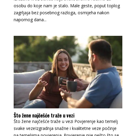
osobu do koje nam je stalo. Male geste, poput toplog
zagrljaja bez posebnog razloga, osmijeha nakon
napornog dana...
Što žene najčešće traže u vezi
Što žene najčešće traže u vezi Povjerenje kao temelj
svake vezeIzgradnja snažne i kvalitetne veze počinje
na temeljima povjerenja. Povjerenje nije nešto što se