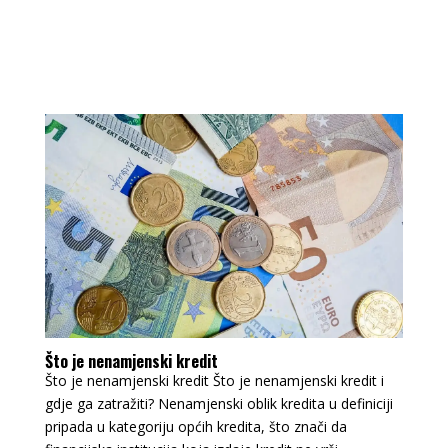
Što je nenamjenski kredit
Što je nenamjenski kredit Što je nenamjenski kredit i
gdje ga zatražiti? Nenamjenski oblik kredita u definiciji
pripada u kategoriju općih kredita, što znači da