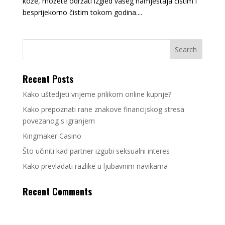
kože, možete održati izgled vašeg namještaja čistim i
besprijekorno čistim tokom godina....
Recent Posts
Kako uštedjeti vrijeme prilikom online kupnje?
Kako prepoznati rane znakove financijskog stresa
povezanog s igranjem
Kingmaker Casino
Što učiniti kad partner izgubi seksualni interes
Kako prevladati razlike u ljubavnim navikama
Recent Comments