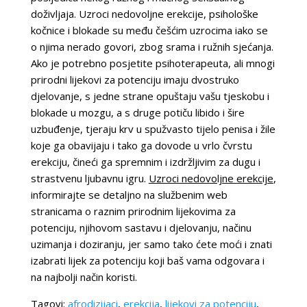
doživljaja. Uzroci nedovoljne erekcije, psihološke
kočnice i blokade su među češćim uzrocima iako se
o njima nerado govori, zbog srama i ružnih sjećanja.
Ako je potrebno posjetite psihoterapeuta, ali mnogi
prirodni lijekovi za potenciju imaju dvostruko
djelovanje, s jedne strane opuštaju vašu tjeskobu i
blokade u mozgu, a s druge potiču libido i šire
uzbuđenje, tjeraju krv u spužvasto tijelo penisa i žile
koje ga obavijaju i tako ga dovode u vrlo čvrstu
erekciju, čineći ga spremnim i izdržljivim za dugu i
strastvenu ljubavnu igru.
Uzroci nedovoljne erekcije
,
informirajte se detaljno na službenim web
stranicama o raznim prirodnim lijekovima za
potenciju, njihovom sastavu i djelovanju, načinu
uzimanja i doziranju, jer samo tako ćete moći i znati
izabrati lijek za potenciju koji baš vama odgovara i
na najbolji način koristi.
Tagovi:
afrodizijaci
,
erekcija
,
lijekovi za potenciju
,