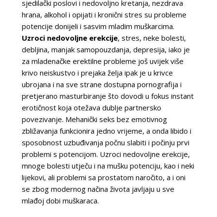
sjedilački poslovi i nedovoljno kretanja, nezdrava
hrana, alkohol i opijati i kronični stres su probleme
potencije donijeli i sasvim mladim muškarcima.
Uzroci nedovoljne erekcije
, stres, neke bolesti,
debljina, manjak samopouzdanja, depresija, iako je
za mladenačke erektilne probleme još uvijek više
krivo neiskustvo i prejaka želja ipak je u krivce
ubrojana i na sve strane dostupna pornografija i
pretjerano masturbiranje što dovodi u fokus instant
erotičnost koja otežava dublje partnersko
povezivanje. Mehanički seks bez emotivnog
zbližavanja funkcionira jedno vrijeme, a onda libido i
sposobnost uzbuđivanja počnu slabiti i počinju prvi
problemi s potencijom. Uzroci nedovoljne erekcije,
mnoge bolesti utječu i na mušku potenciju, kao i neki
lijekovi, ali problemi sa prostatom naročito, a i oni
se zbog modernog načina života javljaju u sve
mlađoj dobi muškaraca.