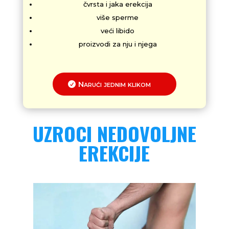
čvrsta i jaka erekcija
više sperme
veći libido
proizvodi za nju i njega
Narući jednim klikom
UZROCI NEDOVOLJNE
EREKCIJE