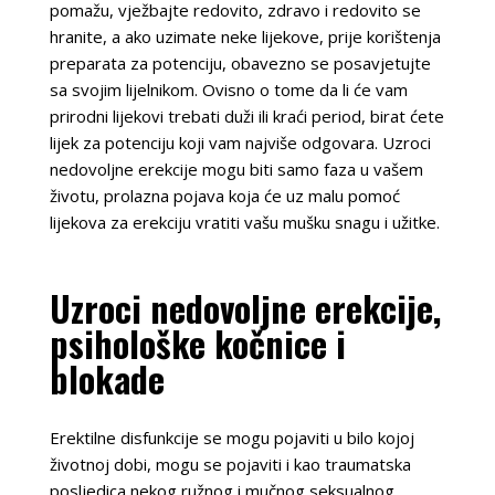
pomažu, vježbajte redovito, zdravo i redovito se
hranite, a ako uzimate neke lijekove, prije korištenja
preparata za potenciju, obavezno se posavjetujte
sa svojim lijelnikom. Ovisno o tome da li će vam
prirodni lijekovi trebati duži ili kraći period, birat ćete
lijek za potenciju koji vam najviše odgovara. Uzroci
nedovoljne erekcije mogu biti samo faza u vašem
životu, prolazna pojava koja će uz malu pomoć
lijekova za erekciju vratiti vašu mušku snagu i užitke.
Uzroci nedovoljne erekcije,
psihološke kočnice i
blokade
Erektilne disfunkcije se mogu pojaviti u bilo kojoj
životnoj dobi, mogu se pojaviti i kao traumatska
posljedica nekog ružnog i mučnog seksualnog