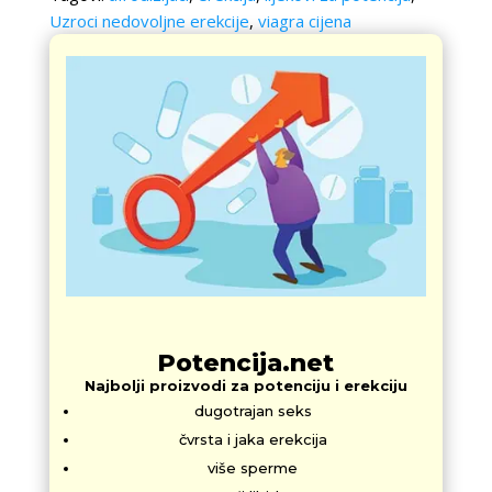
Uzroci nedovoljne erekcije
,
viagra cijena
Potencija.net
Najbolji proizvodi za potenciju i erekciju
dugotrajan seks
čvrsta i jaka erekcija
više sperme