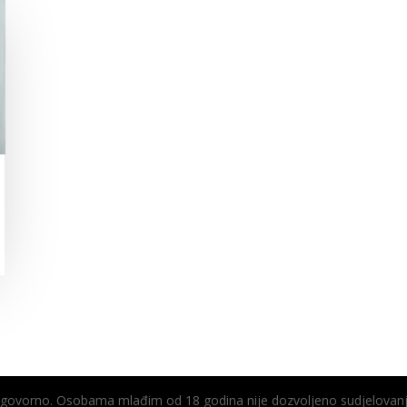
odgovorno. Osobama mlađim od 18 godina nije dozvoljeno sudjelovanj