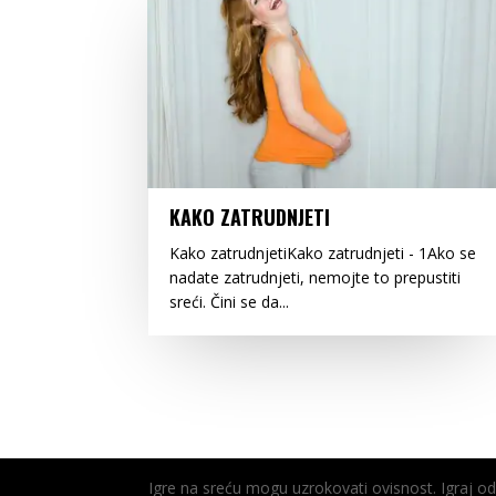
KAKO ZATRUDNJETI
Kako zatrudnjetiKako zatrudnjeti - 1Ako se
nadate zatrudnjeti, nemojte to prepustiti
sreći. Čini se da...
Igre na sreću mogu uzrokovati ovisnost. Igraj 