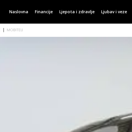
Naslovna
Financije
Ljepota i zdravlje
Ljubav i veze