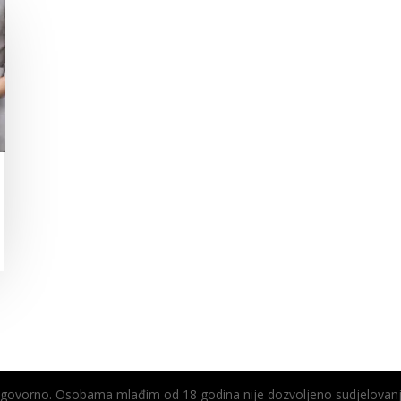
odgovorno. Osobama mlađim od 18 godina nije dozvoljeno sudjelovanj