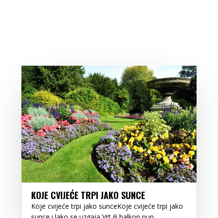
KOJE CVIJEĆE TRPI JAKO SUNCE
Koje cvijeće trpi jako sunceKoje cvijeće trpi jako
sunce i lako se uzgaja Vrt ili balkon pun...