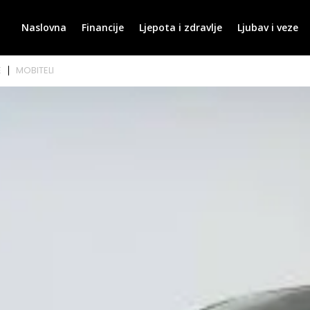
Naslovna
Financije
Ljepota i zdravlje
Ljubav i veze