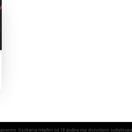
odgovorno. Osobama mlađim od 18 godina nije dozvoljeno sudjelovanj