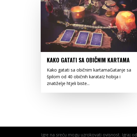
KAKO GATATI SA OBIČNIM KARTAMA
Kako gatati sa običnim kartamaGatanje sa
špilom od 40 običnih karataIz hobija i
znatiželje htjeli biste...
Igre na sreću mogu uzrokovati ovisnost. Igraj 