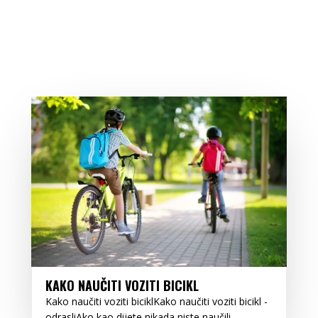
KAKO NAUČITI VOZITI BICIKL
Kako naučiti voziti biciklKako naučiti voziti bicikl -
odrasliAko kao dijete nikada niste naučili...