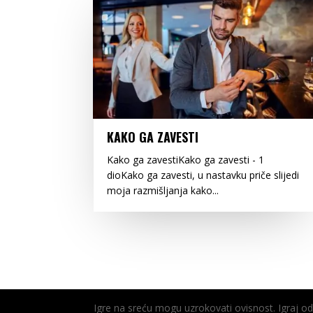
KAKO GA ZAVESTI
Kako ga zavestiKako ga zavesti - 1
dioKako ga zavesti, u nastavku priče slijedi
moja razmišljanja kako...
Igre na sreću mogu uzrokovati ovisnost. Igraj 