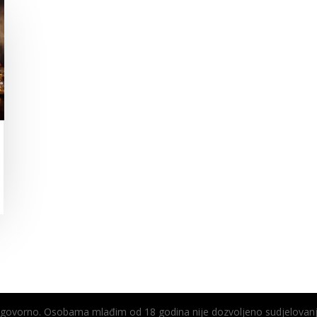
odgovorno. Osobama mlađim od 18 godina nije dozvoljeno sudjelovanj