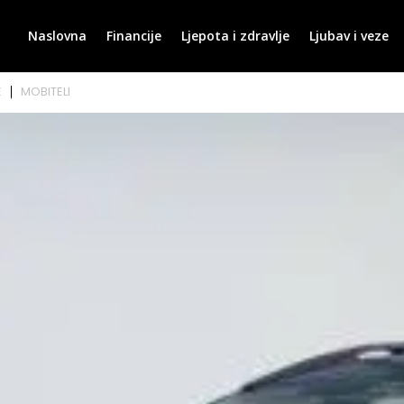
Naslovna
Financije
Ljepota i zdravlje
Ljubav i veze