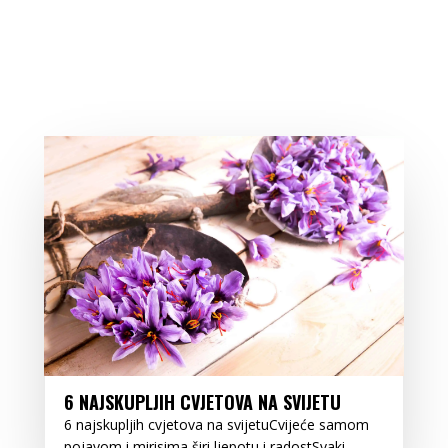
6 NAJSKUPLJIH CVJETOVA NA SVIJETU
6 najskupljih cvjetova na svijetuCvijeće samom
pojavom i mirisima širi ljepotu i radostSvaki