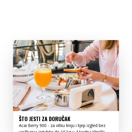
ŠTO JESTI ZA DORUČAK
Acai Berry 900 - za vitku liniju i lijep izgled bez
vježbanja Izgubite do 10 kg u 4 tjedna klinički...