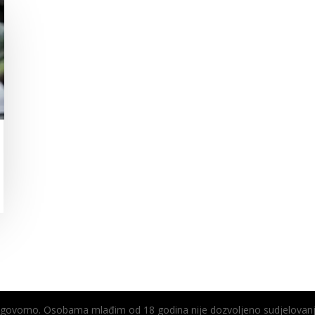
odgovorno. Osobama mlađim od 18 godina nije dozvoljeno sudjelovanj