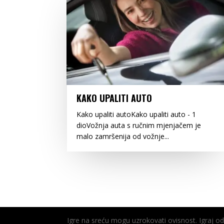
KAKO UPALITI AUTO
Kako upaliti autoKako upaliti auto - 1
dioVožnja auta s ručnim mjenjačem je
malo zamršenija od vožnje...
Igre na sreću mogu uzrokovati ovisnost. Igraj 