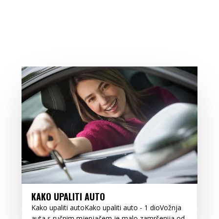
KAKO UPALITI AUTO
Kako upaliti autoKako upaliti auto - 1 dioVožnja
auta s ručnim mjenjačem je malo zamršenija od