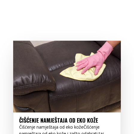
ČIŠĆENJE NAMJEŠTAJA OD EKO KOŽE
Čišćenje namještaja od eko kožeČišćenje
namještaja od eko kože i zašto odabrati taj