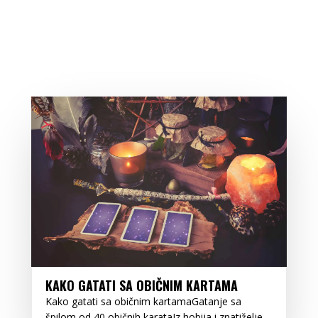
KAKO GATATI SA OBIČNIM KARTAMA
Kako gatati sa običnim kartamaGatanje sa
špilom od 40 običnih karataIz hobija i znatiželje