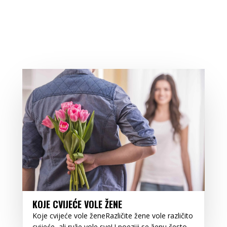
KOJE CVIJEĆE VOLE ŽENE
Koje cvijeće vole ženeRazličite žene vole različito
cvijeće, ali ruže vole sveU poeziji se ženu često...