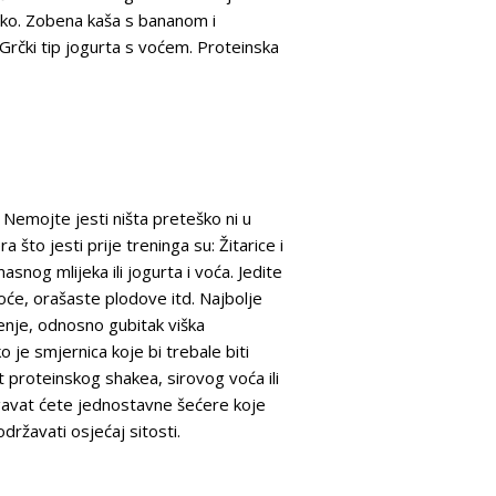
jeko. Zobena kaša s bananom i
Grčki tip jogurta s voćem. Proteinska
r. Nemojte jesti ništa preteško ni u
što jesti prije treninga su: Žitarice i
g mlijeka ili jogurta i voća. Jedite
će, orašaste plodove itd. Najbolje
jenje, odnosno gubitak viška
 je smjernica koje bi trebale biti
 proteinskog shakea, sirovog voća ili
jegavat ćete jednostavne šećere koje
održavati osjećaj sitosti.