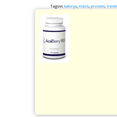
Tagovi:
kalorija
,
masti
,
proteini
,
treni