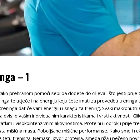
inga – 1
ako prehranom pomoći sebi da dođete do ciljeva i što jesti prije t
inga te utječe i na energiju koju ćete imati za provedbu treninga a
treninga dat će vam energiju i snagu za trening. Svaki makronutri
a ovisi o vašim individualnim karakteristikama i vrsti aktivnosti. Gliko
kratkim i visokointenzivnim aktivnostima. Proteini u obroku prije tren
sta mišićna masa. Poboljšane mišićne performanse. Kako smo i rekli
ntenzitetu treninga. Nemasni izvor proteina, smeđa riža i pečeno po