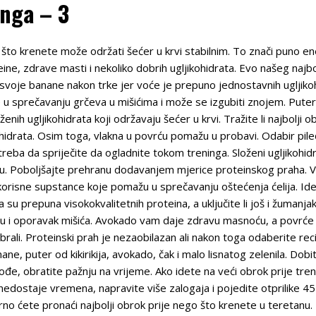
inga – 3
o što krenete može održati šećer u krvi stabilnim. To znači puno en
ne, zdrave masti i nekoliko dobrih ugljikohidrata. Evo našeg najbol
 svoje banane nakon trke jer voće je prepuno jednostavnih ugljikoh
 u sprečavanju grčeva u mišićima i može se izgubiti znojem. Puter o
enih ugljikohidrata koji održavaju šećer u krvi. Tražite li najbolji
ohidrata. Osim toga, vlakna u povrću pomažu u probavi. Odabir pileć
eba da spriječite da ogladnite tokom treninga. Složeni ugljikohid
iju. Poboljšajte prehranu dodavanjem mjerice proteinskog praha. Vo
 korisne supstance koje pomažu u sprečavanju oštećenja ćelija. I
aja su prepuna visokokvalitetnih proteina, a uključite li još i žumanj
nju i oporavak mišića. Avokado vam daje zdravu masnoću, a povrće
brali. Proteinski prah je nezaobilazan ali nakon toga odaberite rec
ne, puter od kikirikija, avokado, čak i malo lisnatog zelenila. Dobit
ođe, obratite pažnju na vrijeme. Ako idete na veći obrok prije tre
am nedostaje vremena, napravite više zalogaja i pojedite otprilike 4
no ćete pronaći najbolji obrok prije nego što krenete u teretanu.