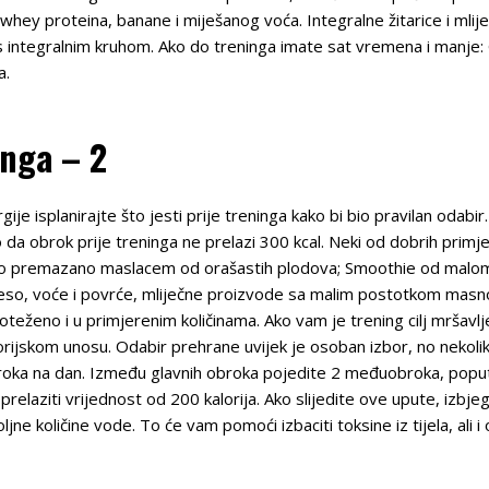
 whey proteina, banane i miješanog voća. Integralne žitarice i mli
 s integralnim kruhom. Ako do treninga imate sat vremena i manje: 
a.
inga – 2
rgije isplanirajte što jesti prije treninga kako bi bio pravilan odabi
da obrok prije treninga ne prelazi 300 kcal. Neki od dobrih primjera 
 premazano maslacem od orašastih plodova; Smoothie od malomasno
eso, voće i povrće, mliječne proizvode sa malim postotkom masno
oteženo i u primjerenim količinama. Ako vam je trening cilj mršavl
rijskom unosu. Odabir prehrane uvijek je osoban izbor, no nekoliko
broka na dan. Između glavnih obroka pojedite 2 međuobroka, poput
 prelaziti vrijednost od 200 kalorija. Ako slijedite ove upute, izb
ljne količine vode. To će vam pomoći izbaciti toksine iz tijela, ali i 