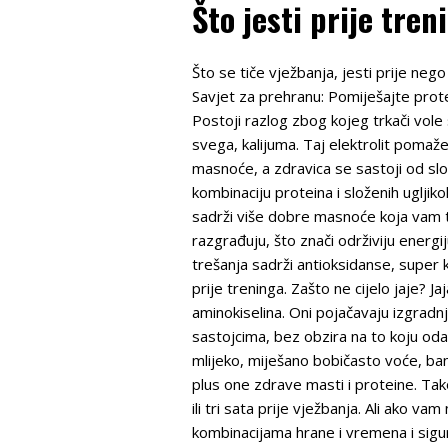
Što jesti prije tren
Što se tiče vježbanja, jesti prije neg
Savjet za prehranu: Pomiješajte protei
Postoji razlog zbog kojeg trkači vole
svega, kalijuma. Taj elektrolit pomaže
masnoće, a zdravica se sastoji od slož
kombinaciju proteina i složenih ugljik
sadrži više dobre masnoće koja vam tr
razgrađuju, što znači održiviju energ
trešanja sadrži antioksidanse, super
prije treninga. Zašto ne cijelo jaje? J
aminokiselina. Oni pojačavaju izgrad
sastojcima, bez obzira na to koju oda
mlijeko, miješano bobičasto voće, bana
plus one zdrave masti i proteine. Tak
ili tri sata prije vježbanja. Ali ako v
kombinacijama hrane i vremena i sigur