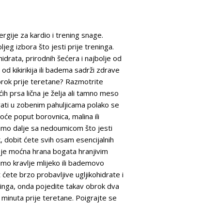
ergije za kardio i trening snage.
jeg izbora što jesti prije treninga.
idrata, prirodnih šećera i najbolje od
d kikirikija ili badema sadrži zdrave
 obrok prije teretane? Razmotrite
ih prsa lična je želja ali tamno meso
rati u zobenim pahuljicama polako se
će poput borovnica, malina ili
demo dalje sa nedoumicom što jesti
ak, dobit ćete svih osam esencijalnih
 je moćna hrana bogata hranjivim
imo kravlje mlijeko ili bademovo
 ćete brzo probavljive ugljikohidrate i
ninga, onda pojedite takav obrok dva
5 minuta prije teretane. Poigrajte se