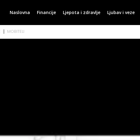
Naslovna
Financije
Ljepota i zdravlje
Ljubav i veze