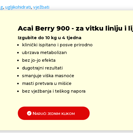
ng
,
ugljikohidrati
,
vježbati
Acai Berry 900 - za vitku liniju i 
Izgubite do 10 kg u 4 tjedna
klinički ispitano i posve prirodno
ubrzava metabolizan
bez jo-jo efekta
dugotrajni rezultati
smanjuje viška masnoće
masti pretvara u mišiće
bez vježbanja i teškog napora
Narući jednim klikom