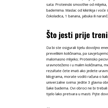
sata: Proteinski smoothie od mlijeka,
bademima. Maslac od kikirikija i voće
čokoladica, 1 banana, jabuka ili naranč
Što jesti prije tren
Da bi ste osigurali tijelu dovoljno ene
prevelikim količinama, pa savjetujemo 
malomasno mlijeko; Proteinsko pecivo
uravnoteženo i u malim količinama, m
rezultate ćete imati ako jedete uravn
kilograma, morate voditi računa o kalo
univerzalne svima: Jedite 3 glavna o
šake badema. Ovi obroci ne bi trebali
tijelo lako pretvara u masti. Pijte dovo