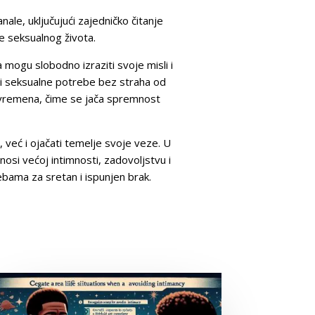
le, uključujući zajedničko čitanje
e seksualnog života.
mogu slobodno izraziti svoje misli i
ti seksualne potrebe bez straha od
m vremena, čime se jača spremnost
 već i ojačati temelje svoje veze. U
nosi većoj intimnosti, zadovoljstvu i
ebama za sretan i ispunjen brak.