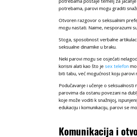
potrebama postaje temelj za jačanje 
potrebama, parovi mogu graditi snažn
Otvoren razgovor o seksualnim prefere
mogu nastati. Naime, nesporazumi su č
Stoga, sposobnost verbalne artikula
seksualne dinamike u braku.
Neki parovi mogu se osjećati nelagod
korisni alati kao što je
sex telefon
mog
biti tabu, već mogućnost koju parovi 
Podučavanje i učenje o seksualnosti 
parovima da ostanu povezani na dublj
koje može voditi k snažnijoj, ispunje
edukaciju i komunikaciju, parovi se mog
Komunikacija i otv