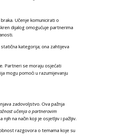
 braka. Učenje komunicirati o
 iskren dijalog omogućuje partnerima
anosti.
statična kategorija; ona zahtijeva
je. Partneri se moraju osjećati
patija mogu pomoći u razumijevanju
činjava zadovoljstvo. Ova pažnja
Važnost učenja o partnerovim
h na način koji je osjetljiv i pažljiv.
osobnost razgovora o temama koje su