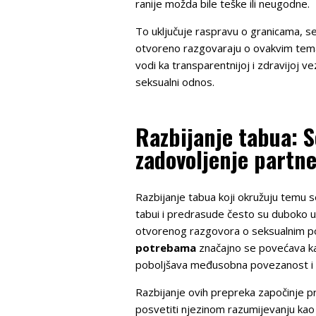
ranije možda bile teške ili neugodne.
To uključuje raspravu o granicama, se
otvoreno razgovaraju o ovakvim temam
vodi ka transparentnijoj i zdravijoj 
seksualni odnos.
Razbijanje tabua: S
zadovoljenje partn
Razbijanje tabua koji okružuju temu s
tabui i predrasude često su duboko 
otvorenog razgovora o seksualnim p
potrebama
značajno se povećava kad 
poboljšava međusobna povezanost i 
Razbijanje ovih prepreka započinje p
posvetiti njezinom razumijevanju kao