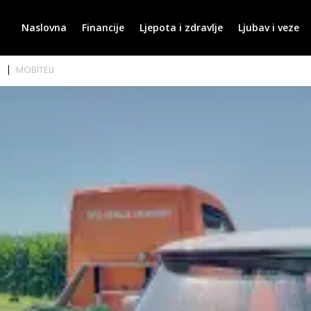
Naslovna
Financije
Ljepota i zdravlje
Ljubav i veze