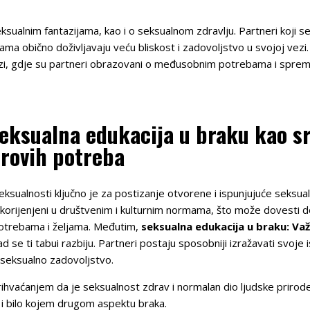
ksualnim fantazijama, kao i o seksualnom zdravlju. Partneri koji s
a obično doživljavaju veću bliskost i zadovoljstvo u svojoj vezi.
vezi, gdje su partneri obrazovani o međusobnim potrebama i spremn
eksualna edukacija u braku kao sr
erovih potreba
eksualnosti ključno je za postizanje otvorene i ispunjujuće seksual
ukorijenjeni u društvenim i kulturnim normama, što može dovesti
otrebama i željama. Međutim,
seksualna edukacija u braku: Va
se ti tabui razbiju. Partneri postaju sposobniji izražavati svoje i
seksualno zadovoljstvo.
rihvaćanjem da je seksualnost zdrav i normalan dio ljudske prirod
 i bilo kojem drugom aspektu braka.