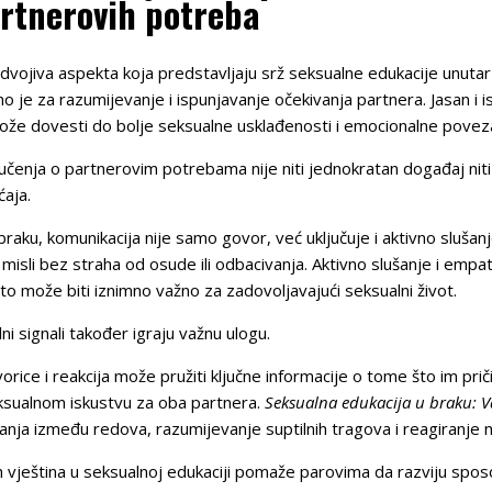
artnerovih potreba
vojiva aspekta koja predstavljaju srž seksualne edukacije unutar
o je za razumijevanje i ispunjavanje očekivanja partnera. Jasan i
 može dovesti do bolje seksualne usklađenosti i emocionalne povez
učenja o partnerovim potrebama nije niti jednokratan događaj niti 
ćaja.
braku, komunikacija nije samo govor, već uključuje i aktivno slušan
e misli bez straha od osude ili odbacivanja. Aktivno slušanje i em
to može biti iznimno važno za zadovoljavajući seksualni život.
i signali također igraju važnu ulogu.
ice i reakcija može pružiti ključne informacije o tome što im pri
ksualnom iskustvu za oba partnera.
Seksualna edukacija u braku: 
ja između redova, razumijevanje suptilnih tragova i reagiranje na nji
h vještina u seksualnoj edukaciji pomaže parovima da razviju sp