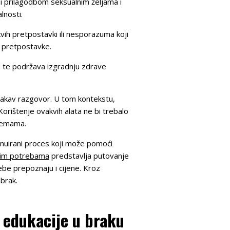
i prilagodbom seksualnim željama i
lnosti.
vih pretpostavki ili nesporazuma koji
i pretpostavke.
u te podržava izgradnju zdrave
 takav razgovor. U tom kontekstu,
orištenje ovakvih alata ne bi trebalo
 temama.
inuirani proces koji može pomoći
ovim potrebama
predstavlja putovanje
ebe prepoznaju i cijene. Kroz
 brak.
 edukacije u braku