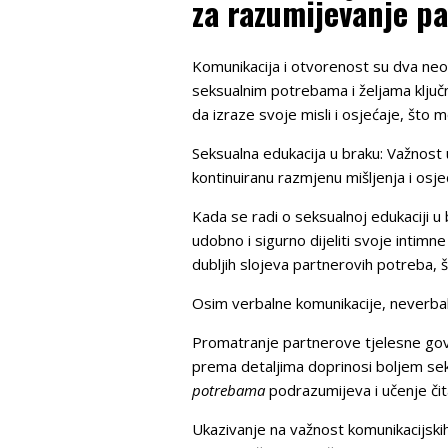
za razumijevanje p
Komunikacija i otvorenost su dva neod
seksualnim potrebama i željama ključn
da izraze svoje misli i osjećaje, što
Seksualna edukacija u braku: Važnost 
kontinuiranu razmjenu mišljenja i osje
Kada se radi o seksualnoj edukaciji u 
udobno i sigurno dijeliti svoje intimn
dubljih slojeva partnerovih potreba, š
Osim verbalne komunikacije, neverbaln
Promatranje partnerove tjelesne govor
prema detaljima doprinosi boljem se
potrebama
podrazumijeva i učenje čitan
Ukazivanje na važnost komunikacijski