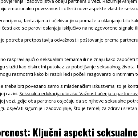
povjerenja i zadovoljstva obaju partnera u vezi. Razumijevanjem 
iju emocionalnu povezanost i otkriti nove aspekte vlastite seksua
ncijama, fantazijama i očekivanjima pomaže u uklanjanju bilo kak
esti ako se parovi oslanjaju isključivo na neizgovorene signale il
cije potreba pretpostavlja odvažnost i poštovanje prema partner
no raspravljajući o seksualnim temama ili ne znaju kako započeti
u služiti kao diskretni putokaz za poboljšanje seksualnog života. K
mogu razmotriti kako bi razbili led i počeli razgovarati o intimnim
ne treba biti povezano samo s mladenačkim iskustvima; to je kont
oj razini.
Seksualna edukacija u braku: Važnost učenja o partner
nijoj vezi, gdje oba partnera osjećaju da se njihove seksualne potr
u osjećati sigurnije i zadovoljnije, što je temelj za zdrav i sretan
orenost: Ključni aspekti seksualne