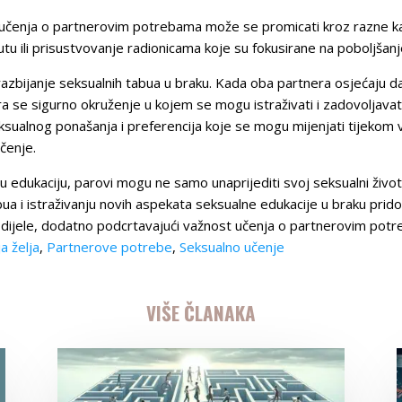
 učenja o partnerovim potrebama može se promicati kroz razne kana
tu ili prisustvovanje radionicama koje su fokusirane na poboljšanj
azbijanje seksualnih tabua u braku. Kada oba partnera osjećaju da 
a se sigurno okruženje u kojem se mogu istraživati i zadovoljava
seksualnog ponašanja i preferencija koje se mogu mijenjati tijeko
čenje.
 edukaciju, parovi mogu ne samo unaprijediti svoj seksualni život,
abua i istraživanju novih aspekata seksualne edukacije u braku prido
 dijele, dodatno podcrtavajući važnost učenja o partnerovim potr
a želja
,
Partnerove potrebe
,
Seksualno učenje
VIŠE ČLANAKA