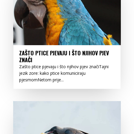
ZAŠTO PTICE PJEVAJU I ŠTO NJIHOV PJEV
ZNAČI
Zašto ptice pjevaju i što njihov pjev značiTajni
jezik zore: kako ptice komuniciraju
pjesmomNetom prije...