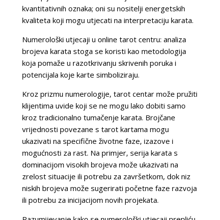
kvantitativnih oznaka; oni su nositelji energetskih
kvaliteta koji mogu utjecati na interpretaciju karata.
Numerološki utjecaji u online tarot centru: analiza
brojeva karata stoga se koristi kao metodologija
koja pomaže u razotkrivanju skrivenih poruka i
potencijala koje karte simboliziraju.
Kroz prizmu numerologije, tarot centar može pružiti
klijentima uvide koji se ne mogu lako dobiti samo
kroz tradicionalno tumačenje karata. Brojčane
vrijednosti povezane s tarot kartama mogu
ukazivati na specifične životne faze, izazove i
mogućnosti za rast. Na primjer, serija karata s
dominacijom visokih brojeva može ukazivati na
zrelost situacije ili potrebu za završetkom, dok niz
niskih brojeva može sugerirati početne faze razvoja
ili potrebu za inicijacijom novih projekata.
Razumijevanje kako se numerološki utjecaji prepliću