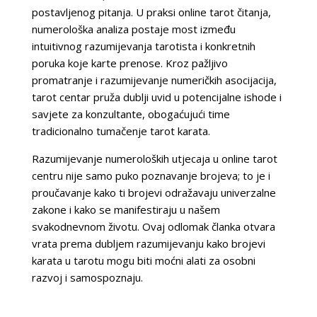
postavljenog pitanja. U praksi online tarot čitanja,
numerološka analiza postaje most između
intuitivnog razumijevanja tarotista i konkretnih
poruka koje karte prenose. Kroz pažljivo
promatranje i razumijevanje numeričkih asocijacija,
tarot centar pruža dublji uvid u potencijalne ishode i
savjete za konzultante, obogaćujući time
tradicionalno tumačenje tarot karata.
Razumijevanje numeroloških utjecaja u online tarot
centru nije samo puko poznavanje brojeva; to je i
proučavanje kako ti brojevi odražavaju univerzalne
zakone i kako se manifestiraju u našem
svakodnevnom životu. Ovaj odlomak članka otvara
vrata prema dubljem razumijevanju kako brojevi
karata u tarotu mogu biti moćni alati za osobni
razvoj i samospoznaju.