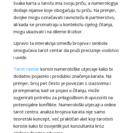
Svaka karta u tarotu ima svoju priču, a numerologija
dodaje nijanse koje obogaćuju tu priču. Na primjer,
dvojke mogu označavati ravnotežu ili partnerstvo,
ali kada se promatraju u kontekstu cijelog čitanja,
mogu ukazivati i na dileme ili izbor.
Upravo ta interakcija između brojeva i simbola
omogućava tarot centar da pruži preciznije vodstvo
i uvide.
Tarot centar
koristi numerološke utjecaje kako bi
dodatno pojasnio i produbio značenja karata. Na
primjer, broj pet često je povezan s izazovima i
promjenama; kad se pojavi u čitanju, može
sugerirati potrebu za prilagodbom ili upozoriti na
potencijalne konflikte. Numerološki utjecaji u online
tarot centru: analiza brojeva karata nije samo
teoretski koncept, već praktičan alat koji tarotisti
koriste kako bi osvijetlili put konzultanta kroz
složene životne situacije.