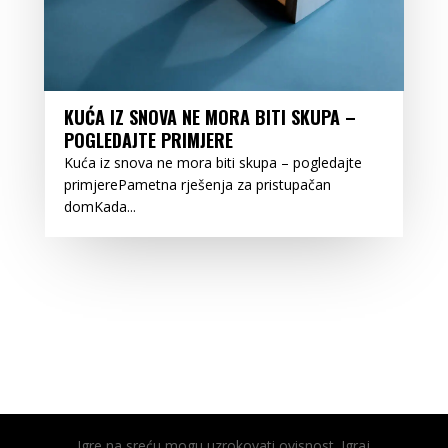
KUĆA IZ SNOVA NE MORA BITI SKUPA –
POGLEDAJTE PRIMJERE
Kuća iz snova ne mora biti skupa – pogledajte
primjerePametna rješenja za pristupačan
domKada...
Igre na sreću mogu uzrokovati ovisnost. Igraj