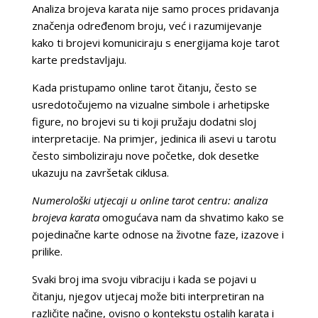
Analiza brojeva karata nije samo proces pridavanja
značenja određenom broju, već i razumijevanje
kako ti brojevi komuniciraju s energijama koje tarot
karte predstavljaju.
Kada pristupamo online tarot čitanju, često se
usredotočujemo na vizualne simbole i arhetipske
figure, no brojevi su ti koji pružaju dodatni sloj
interpretacije. Na primjer, jedinica ili asevi u tarotu
često simboliziraju nove početke, dok desetke
ukazuju na završetak ciklusa.
Numerološki utjecaji u online tarot centru: analiza
brojeva karata
omogućava nam da shvatimo kako se
pojedinačne karte odnose na životne faze, izazove i
prilike.
Svaki broj ima svoju vibraciju i kada se pojavi u
čitanju, njegov utjecaj može biti interpretiran na
različite načine, ovisno o kontekstu ostalih karata i