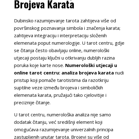
Brojeva Karata
Dubinsko razumijevanje tarota zahtijeva više od
površinskog poznavanja simbola i značenja karata;
zahtijeva integraciju i interpretaciju složenih
elemenata poput numerologije. U tarot centru, gdje
se čitanja često obavljaju online, numerološki
utjecaji postaju ključni u otkrivanju dubljih razina
poruka koje karte nose.
Numerološki utjecaji u
online tarot centru: analiza brojeva karata
nudi
pristup koji pomaže tarotistima da razotkriju
suptilne veze između brojeva i simboličkih
elemenata karata, pružajući tako cjelovitije i
preciznije čitanje.
U tarot centru, numerološka analiza nije samo
dodatak čitanju, već središnji element koji
omogućava razumijevanje univerzalnih principa
zastupljenih unutar tarota. Brojevi su više od