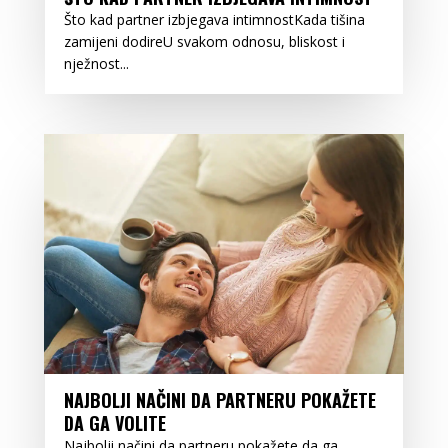
Što kad partner izbjegava intimnostKada tišina
zamijeni dodireU svakom odnosu, bliskost i
nježnost...
NAJBOLJI NAČINI DA PARTNERU POKAŽETE
DA GA VOLITE
Najbolji načini da partneru pokažete da ga