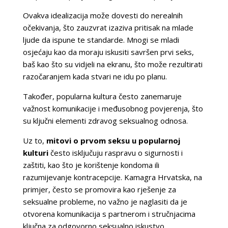
Ovakva idealizacija može dovesti do nerealnih
očekivanja, što zauzvrat izaziva pritisak na mlade
ljude da ispune te standarde. Mnogi se mladi
osjećaju kao da moraju iskusiti savršen prvi seks,
baš kao što su vidjeli na ekranu, što može rezultirati
razočaranjem kada stvari ne idu po planu.
Također, popularna kultura često zanemaruje
važnost komunikacije i međusobnog povjerenja, što
su ključni elementi zdravog seksualnog odnosa.
Uz to,
mitovi o prvom seksu u popularnoj
kulturi
često isključuju raspravu o sigurnosti i
zaštiti, kao što je korištenje kondoma ili
razumijevanje kontracepcije. Kamagra Hrvatska, na
primjer, često se promovira kao rješenje za
seksualne probleme, no važno je naglasiti da je
otvorena komunikacija s partnerom i stručnjacima
ključna za odgovorno seksualno iskustvo.