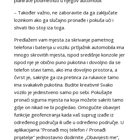
planirate podmetnuti u njegov automobil.
– Također važno, ne zaboravite da ga zaključate
lozinkom ako ga slučajno pronađe i pokuša ući i
shvati tko stoji iza toga.
Predlažem vam mjesta za skrivanje pametnog
telefona i baterija u vozilu: prtljažnik automobila ima
mnogo skrovitih mjesta, ispod središnje konzole jer
ispod nje je obično puno pukotina i dovoljno da se
telefon stavi tamo, ako ima dovoljno prostora, a
čvrst je, sakrijte ga iza pretinca za rukavice tamo
ima svakakvih pukotina. Budite kreativni! Svako
vozilo je jedinstveno samo po sebi. Pokušajte
pronaći sigurna mjesta na koja možete sakriti tamo
gdje on nikad ne bi pogledao. Omogućite obavijet
funkcije geofenciranja kada vaš suprug izađe iz
određenog područja ili uđe u određeno područje. U
aplikacijama “Pronađi moj telefon / Pronađi
prijatelje” jednostavno dodirnite „Obavijesti me“,