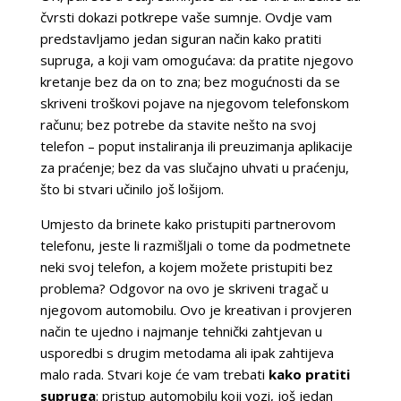
čvrsti dokazi potkrepe vaše sumnje. Ovdje vam
predstavljamo jedan siguran način kako pratiti
supruga, a koji vam omogućava: da pratite njegovo
kretanje bez da on to zna; bez mogućnosti da se
skriveni troškovi pojave na njegovom telefonskom
računu; bez potrebe da stavite nešto na svoj
telefon – poput instaliranja ili preuzimanja aplikacije
za praćenje; bez da vas slučajno uhvati u praćenju,
što bi stvari učinilo još lošijom.
Umjesto da brinete kako pristupiti partnerovom
telefonu, jeste li razmišljali o tome da podmetnete
neki svoj telefon, a kojem možete pristupiti bez
problema? Odgovor na ovo je skriveni tragač u
njegovom automobilu. Ovo je kreativan i provjeren
način te ujedno i najmanje tehnički zahtjevan u
usporedbi s drugim metodama ali ipak zahtijeva
malo rada. Stvari koje će vam trebati
kako pratiti
supruga
: pristup automobilu koji vozi, još jedan