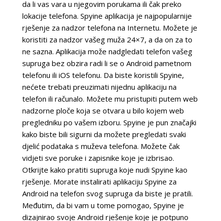
da li vas vara u njegovim porukama ili čak preko
lokacije telefona. Spyine aplikacija je najpopularnije
rješenje za nadzor telefona na Internetu. Možete je
koristiti za nadzor vašeg muža 24×7, a da on za to
ne sazna. Aplikacija može nadgledati telefon vašeg
supruga bez obzira radi li se o Android pametnom
telefonu ili iOS telefonu. Da biste koristili Spyine,
nećete trebati preuzimati nijednu aplikaciju na
telefon ili računalo. Možete mu pristupiti putem web
nadzorne ploče koja se otvara u bilo kojem web
pregledniku po vašem izboru. Spyine je pun značajki
kako biste bili sigurni da možete pregledati svaki
djelić podataka s muževa telefona. Možete čak
vidjeti sve poruke i zapisnike koje je izbrisao.
Otkrijte kako pratiti supruga koje nudi Spyine kao
rješenje. Morate instalirati aplikaciju Spyine za
Android na telefon svog supruga da biste je pratili.
Međutim, da bi vam u tome pomogao, Spyine je
dizajnirao svoje Android rješenje koje je potpuno