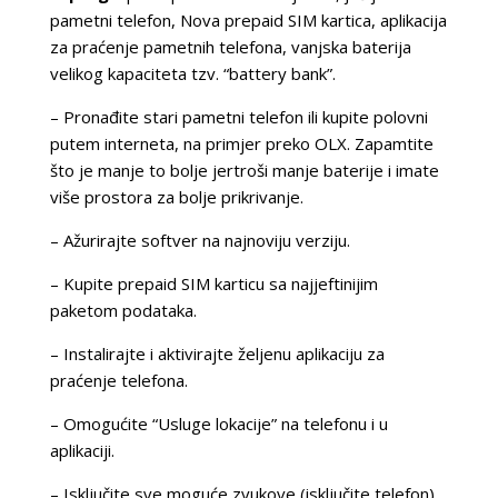
pametni telefon, Nova prepaid SIM kartica, aplikacija
za praćenje pametnih telefona, vanjska baterija
velikog kapaciteta tzv. “battery bank”.
– Pronađite stari pametni telefon ili kupite polovni
putem interneta, na primjer preko OLX. Zapamtite
što je manje to bolje jertroši manje baterije i imate
više prostora za bolje prikrivanje.
– Ažurirajte softver na najnoviju verziju.
– Kupite prepaid SIM karticu sa najjeftinijim
paketom podataka.
– Instalirajte i aktivirajte željenu aplikaciju za
praćenje telefona.
– Omogućite “Usluge lokacije” na telefonu i u
aplikaciji.
– Isključite sve moguće zvukove (isključite telefon)