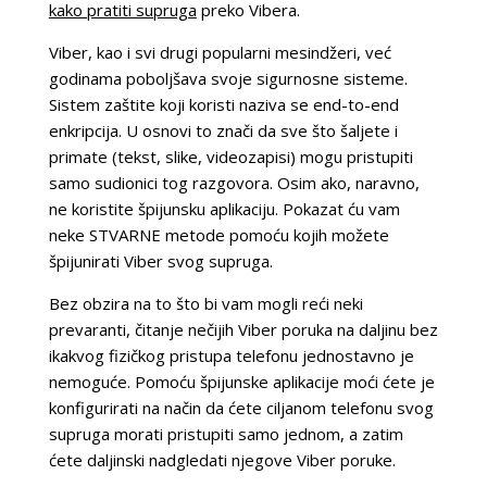
kako pratiti supruga
preko Vibera.
Viber, kao i svi drugi popularni mesindžeri, već
godinama poboljšava svoje sigurnosne sisteme.
Sistem zaštite koji koristi naziva se end-to-end
enkripcija. U osnovi to znači da sve što šaljete i
primate (tekst, slike, videozapisi) mogu pristupiti
samo sudionici tog razgovora. Osim ako, naravno,
ne koristite špijunsku aplikaciju. Pokazat ću vam
neke STVARNE metode pomoću kojih možete
špijunirati Viber svog supruga.
Bez obzira na to što bi vam mogli reći neki
prevaranti, čitanje nečijih Viber poruka na daljinu bez
ikakvog fizičkog pristupa telefonu jednostavno je
nemoguće. Pomoću špijunske aplikacije moći ćete je
konfigurirati na način da ćete ciljanom telefonu svog
supruga morati pristupiti samo jednom, a zatim
ćete daljinski nadgledati njegove Viber poruke.