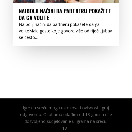
NAJBOLJI NAČINI DA PARTNERU POKAŽETE
DA GA VOLITE
Najbolji načini da partneru pokažete da ga
voliteMale geste koje govore više od riječiLjubav
se često...
Igre na sreću mogu uzrokovati ovisnost. Igraj
odgovorno. Osobama mlađim od 18 godina nije
dozvoljeno sudjelovanje u igrama na sreću.
18+