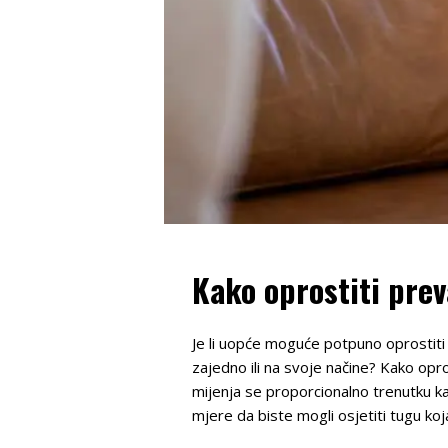
Kako oprostiti preva
Je li uopće moguće potpuno oprostiti ne
zajedno ili na svoje načine? Kako opros
mijenja se proporcionalno trenutku ka
mjere da biste mogli osjetiti tugu ko