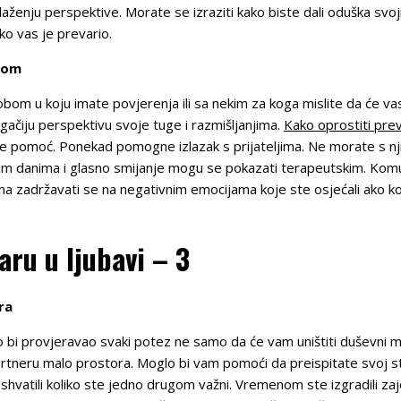
laženju perspektive. Morate se izraziti kako biste dali oduška sv
ko vas je prevario.
bom
bom u koju imate povjerenja ili sa nekim za koga mislite da će va
ačiju perspektivu svoje tuge i razmišljanjima.
Kako oprostiti pre
ite pomoć. Ponekad pomogne izlazak s prijateljima. Ne morate s njim
skim danima i glasno smijanje mogu se pokazati terapeutskim. Komu
na zadržavati se na negativnim emocijama koje ste osjećali ako ko
aru u ljubavi – 3
ra
o bi provjeravao svaki potez ne samo da će vam uništiti duševni mir
partneru malo prostora. Moglo bi vam pomoći da preispitate svoj 
 shvatili koliko ste jedno drugom važni. Vremenom ste izgradili zaj