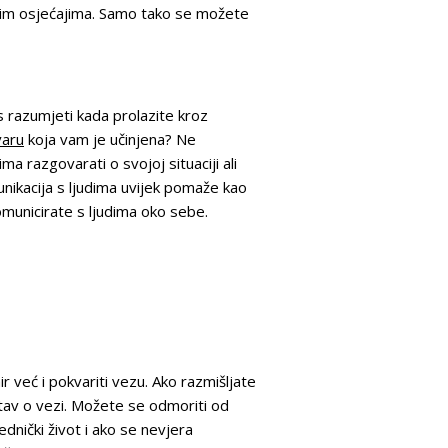
ojim osjećajima. Samo tako se možete
s razumjeti kada prolazite kroz
varu
koja vam je učinjena? Ne
a razgovarati o svojoj situaciji ali
nikacija s ljudima uvijek pomaže kao
municirate s ljudima oko sebe.
 već i pokvariti vezu. Ako razmišljate
stav o vezi. Možete se odmoriti od
ednički život i ako se nevjera