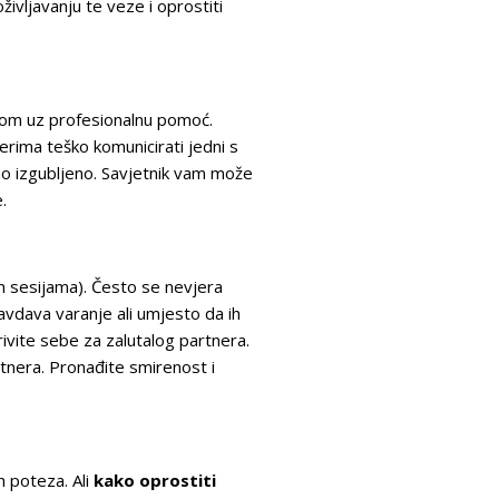
ivljavanju te veze i oprostiti
rom uz profesionalnu pomoć.
erima teško komunicirati jedni s
no izgubljeno. Savjetnik vam može
.
im sesijama). Često se nevjera
avdava varanje ali umjesto da ih
rivite sebe za zalutalog partnera.
rtnera. Pronađite smirenost i
 poteza. Ali
kako oprostiti