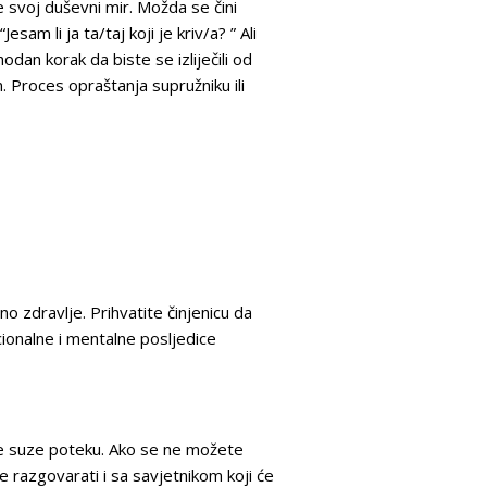
 svoj duševni mir. Možda se čini
am li ja ta/taj koji je kriv/a? ” Ali
odan korak da biste se izliječili od
. Proces opraštanja supružniku ili
o zdravlje. Prihvatite činjenicu da
cionalne i mentalne posljedice
a te suze poteku. Ako se ne možete
te razgovarati i sa savjetnikom koji će