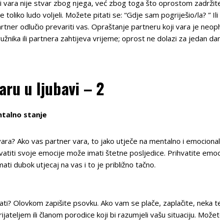
i vara nije stvar zbog njega, već zbog toga što oprostom zadržite
ko ludo voljeli. Možete pitati se: “Gdje sam pogriješio/la? ” Ili “Jes
artner odlučio prevariti vas. Opraštanje partneru koji vara je neoph
nika ili partnera zahtijeva vrijeme; oprost ne dolazi za jedan dan
aru u ljubavi – 2
ntalno stanje
ara? Ako vas partner vara, to jako utječe na mentalno i emocionaln
ihvatiti svoje emocije može imati štetne posljedice. Prihvatite emo
ti dubok utjecaj na vas i to je približno tačno.
psovati? Olovkom zapišite psovku. Ako vam se plače, zaplačite, nek
rijateljem ili članom porodice koji bi razumjeli vašu situaciju. Može