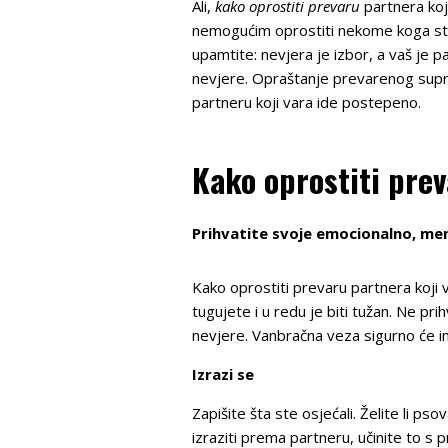
Ali,
kako oprostiti prevaru
partnera koj
nemogućim oprostiti nekome koga ste toli
upamtite: nevjera je izbor, a vaš je p
nevjere. Opraštanje prevarenog supruž
partneru koji vara ide postepeno.
Kako oprostiti prev
Prihvatite svoje emocionalno, me
Kako oprostiti prevaru partnera koji v
tugujete i u redu je biti tužan. Ne pr
nevjere. Vanbračna veza sigurno će ima
Izrazi se
Zapišite šta ste osjećali. Želite li 
izraziti prema partneru, učinite to s p