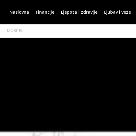
Naslovna
Financije
Ljepota i zdravlje
Ljubav i veze