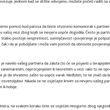
povezuje. Jednom kad se držite odvojeno, možete početi raditi na ož
erno pomoći kod parova da biste otvoreno komunicirali s partne
 vašoj vezi zbog kojih se nevjera uopće dogodila. Često je partn
 Stalno postoje nespretnost, sumnjičavost i povjerenje je potpu
, čak i da je poboljšate i može vam pomoći da obnovite povjerenje
 je navelo vašeg partnera da zaluta (to će se pojaviti u terapijsk
zanemarenim, neprocjenjenim ili nesretnim u vezi. Iako to ne opr
me je da shvatimo zašto su uopće varali. Međutim, to ne znači da k
 osvetoljubivi. Nikada se ne osjećajte krivim za nevjeru vašeg pa
ili hobije.
nera, na svakom koraku ćete se osjećati nesigurno zbog njegovih