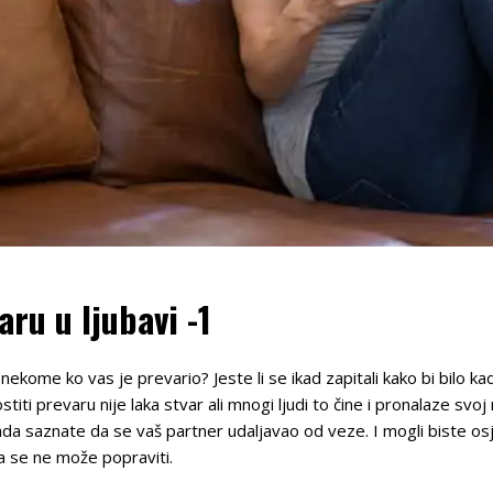
ru u ljubavi -1
kome ko vas je prevario? Jeste li se ikad zapitali kako bi bilo kad b
titi prevaru nije laka stvar ali mnogi ljudi to čine i pronalaze svoj
da saznate da se vaš partner udaljavao od veze. I mogli biste osjet
ja se ne može popraviti.