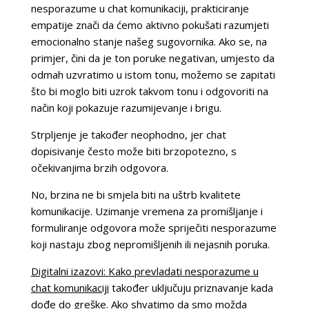
nesporazume u chat komunikaciji, prakticiranje
empatije znači da ćemo aktivno pokušati razumjeti
emocionalno stanje našeg sugovornika. Ako se, na
primjer, čini da je ton poruke negativan, umjesto da
odmah uzvratimo u istom tonu, možemo se zapitati
što bi moglo biti uzrok takvom tonu i odgovoriti na
način koji pokazuje razumijevanje i brigu.
Strpljenje je također neophodno, jer chat
dopisivanje često može biti brzopotezno, s
očekivanjima brzih odgovora.
No, brzina ne bi smjela biti na uštrb kvalitete
komunikacije. Uzimanje vremena za promišljanje i
formuliranje odgovora može spriječiti nesporazume
koji nastaju zbog nepromišljenih ili nejasnih poruka.
Digitalni izazovi: Kako prevladati nesporazume u
chat komunikaciji
također uključuju priznavanje kada
dođe do greške. Ako shvatimo da smo možda