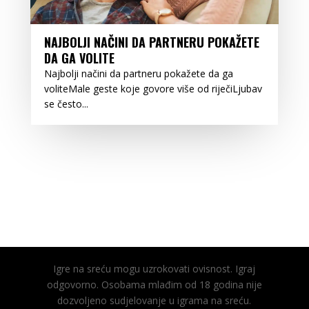
NAJBOLJI NAČINI DA PARTNERU POKAŽETE
DA GA VOLITE
Najbolji načini da partneru pokažete da ga
voliteMale geste koje govore više od riječiLjubav
se često...
Igre na sreću mogu uzrokovati ovisnost. Igraj
odgovorno. Osobama mlađim od 18 godina nije
dozvoljeno sudjelovanje u igrama na sreću.