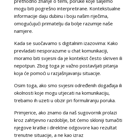
prethodno znanje o temi, poruke koje šaljemo
mogu biti pogrešno interpretirane. Kontekstualne
informacije daju dubinu i boju našim riječima,
omogućujući primatelju da bolje razumije naše
namjere.
Kada se suočavamo s digitalnim izazovima: Kako
prevladati nesporazume u chat komunikaciji,
moramo biti svjesni da je kontekst često skriven ili
nepotpun. Zbog toga je važno postavljati pitanja
koja će pomoći u razjašnjavanju situacije.
Osim toga, ako smo svjesni određenih događaja ili
okolnosti koje mogu utjecati na komunikaciju,
trebamo ih uzeti u obzir pri formuliranju poruka.
Primjerice, ako znamo da naš sugovornik prolazi
kroz zahtjevno razdoblje, bit ćemo skloniji tumačiti
njegove kratke i direktne odgovore kao rezultat
trenutne situacije, a ne kao izraz