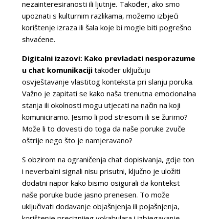
nezainteresiranosti ili ljutnje. Također, ako smo
upoznati s kulturnim razlikama, možemo izbjeći
korištenje izraza ili šala koje bi mogle biti pogrešno
shvaćene.
Digitalni izazovi: Kako prevladati nesporazume
u chat komunikaciji
također uključuju
osvještavanje vlastitog konteksta pri slanju poruka.
Važno je zapitati se kako naša trenutna emocionalna
stanja ili okolnosti mogu utjecati na način na koji
komuniciramo. Jesmo li pod stresom ili se žurimo?
Može li to dovesti do toga da naše poruke zvuče
oštrije nego što je namjeravano?
S obzirom na ograničenja chat dopisivanja, gdje ton
i neverbalni signali nisu prisutni, ključno je uložiti
dodatni napor kako bismo osigurali da kontekst
naše poruke bude jasno prenesen. To može
uključivati dodavanje objašnjenja ili pojašnjenja,
korištenje preciznijeg vokabulara i izbjegavanje