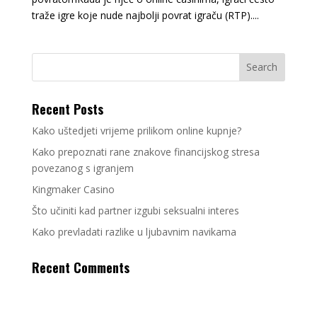
traže igre koje nude najbolji povrat igraču (RTP)....
Recent Posts
Kako uštedjeti vrijeme prilikom online kupnje?
Kako prepoznati rane znakove financijskog stresa
povezanog s igranjem
Kingmaker Casino
Što učiniti kad partner izgubi seksualni interes
Kako prevladati razlike u ljubavnim navikama
Recent Comments