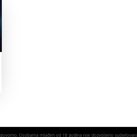
odgovorno. Osobama mlađim od 18 godina nije dozvoljeno sudjelovanj