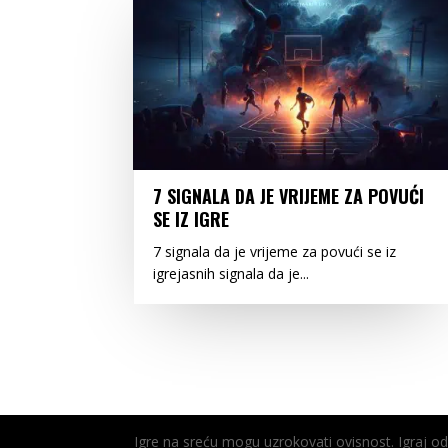
7 SIGNALA DA JE VRIJEME ZA POVUĆI
SE IZ IGRE
7 signala da je vrijeme za povući se iz
igrejasnih signala da je...
Igre na sreću mogu uzrokovati ovisnost. Igraj 