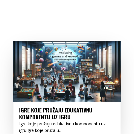
IGRE KOJE PRUŽAJU EDUKATIVNU
KOMPONENTU UZ IGRU
Igre koje pružaju edukativnu komponentu uz
igruIgre koje pružaju...