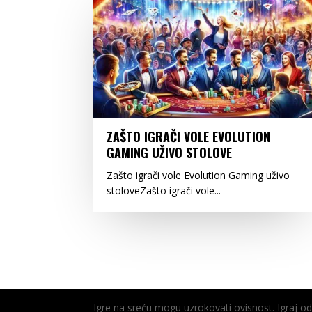
ZAŠTO IGRAČI VOLE EVOLUTION
GAMING UŽIVO STOLOVE
Zašto igrači vole Evolution Gaming uživo
stoloveZašto igrači vole...
Igre na sreću mogu uzrokovati ovisnost. Igraj 