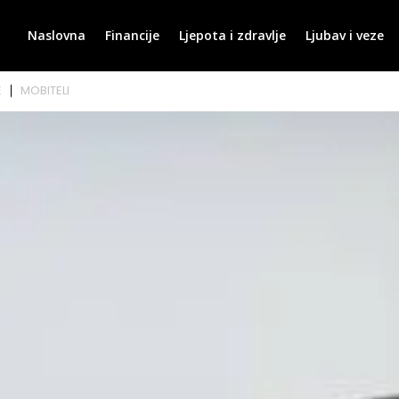
Naslovna
Financije
Ljepota i zdravlje
Ljubav i veze