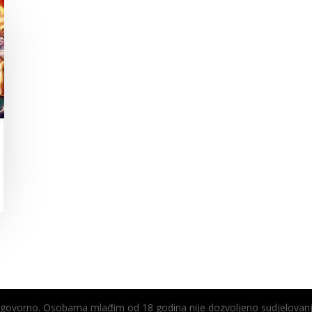
odgovorno. Osobama mlađim od 18 godina nije dozvoljeno sudjelovanj